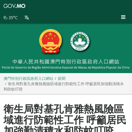
澳
門
特
35°C
別
行
政
區
政
府
入
口
網
站
澳門特別行政區政府入口網站
新聞
衛生局對基孔肯雅熱風險區域進行防範性工作 呼籲居民加強勤清積水
和防蚊叮咬
衛生局對基孔肯雅熱風險區
域進行防範性工作 呼籲居民
加強勤清積水和防蚊叮咬