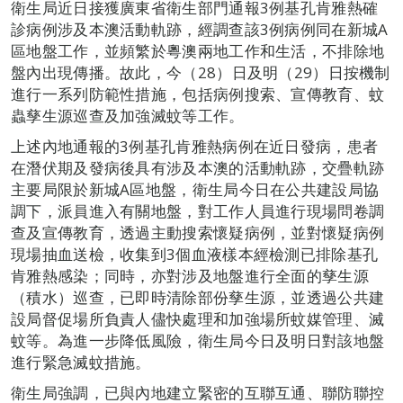
衛生局近日接獲廣東省衛生部門通報3例基孔肯雅熱確
診病例涉及本澳活動軌跡，經調查該3例病例同在新城A
區地盤工作，並頻繁於粵澳兩地工作和生活，不排除地
盤內出現傳播。故此，今（28）日及明（29）日按機制
進行一系列防範性措施，包括病例搜索、宣傳教育、蚊
蟲孳生源巡查及加強滅蚊等工作。
上述內地通報的3例基孔肯雅熱病例在近日發病，患者
在潛伏期及發病後具有涉及本澳的活動軌跡，交疊軌跡
主要局限於新城A區地盤，衛生局今日在公共建設局協
調下，派員進入有關地盤，對工作人員進行現場問卷調
查及宣傳教育，透過主動搜索懷疑病例，並對懷疑病例
現場抽血送檢，收集到3個血液樣本經檢測已排除基孔
肯雅熱感染；同時，亦對涉及地盤進行全面的孳生源
（積水）巡查，已即時清除部份孳生源，並透過公共建
設局督促場所負責人儘快處理和加強場所蚊媒管理、滅
蚊等。為進一步降低風險，衛生局今日及明日對該地盤
進行緊急滅蚊措施。
衛生局強調，已與內地建立緊密的互聯互通、聯防聯控