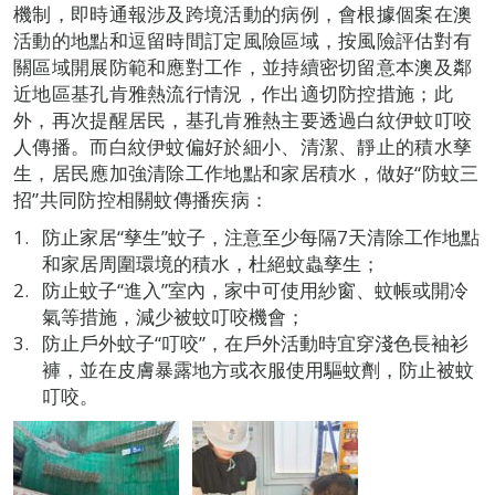
機制，即時通報涉及跨境活動的病例，會根據個案在澳
活動的地點和逗留時間訂定風險區域，按風險評估對有
關區域開展防範和應對工作，並持續密切留意本澳及鄰
近地區基孔肯雅熱流行情況，作出適切防控措施；此
外，再次提醒居民，基孔肯雅熱主要透過白紋伊蚊叮咬
人傳播。而白紋伊蚊偏好於細小、清潔、靜止的積水孳
生，居民應加強清除工作地點和家居積水，做好“防蚊三
招”共同防控相關蚊傳播疾病：
防止家居“孳生”蚊子，注意至少每隔7天清除工作地點
和家居周圍環境的積水，杜絕蚊蟲孳生；
防止蚊子“進入”室內，家中可使用紗窗、蚊帳或開冷
氣等措施，減少被蚊叮咬機會；
防止戶外蚊子“叮咬”，在戶外活動時宜穿淺色長袖衫
褲，並在皮膚暴露地方或衣服使用驅蚊劑，防止被蚊
叮咬。