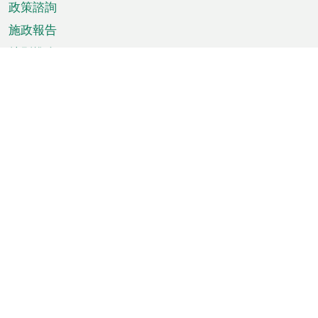
政策諮詢
施政報告
特別推介
澳門資訊
天氣
交通
公眾假期
文娛康體
城市資訊
澳門便覽
統計數字
公佈告示