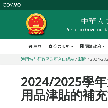
澳
門
特
別
行
政
區
政
府
入
口
網
站
主頁
公共服務
關於政府
澳門特別行政區政府入口網站
新聞
2024∕
2024∕2025
用品津貼的補充