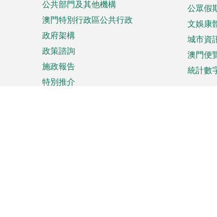
公共部門及其他機構
公眾假
澳門特別行政區公共行政
文娛康
政府架構
城市資
政策諮詢
澳門便
施政報告
統計數
特別推介
來澳旅遊
商務
計劃行程
貿易投
觀光
澳門經
娛樂消閒
中小企
購物
市場資
節日盛事
知識產