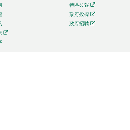
期
特區公報
體
政府投標
訊
政府招聘
覽
字
及貿易
相關連結
資
手機應用程式目錄
貿會展
社交媒體目錄
商機和服務
專題網站目錄
訊
RSS訂閱目錄
權
表格下載