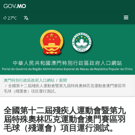
澳
門
特
27°C
別
行
政
區
政
府
入
口
網
站
澳門特別行政區政府入口網站
新聞
全國第十二屆殘疾人運動會暨第九屆特殊奧林匹克運動會澳門賽區羽
毛球（殘運會）項目運行測試。
全國第十二屆殘疾人運動會暨第九
屆特殊奧林匹克運動會澳門賽區羽
毛球（殘運會）項目運行測試。