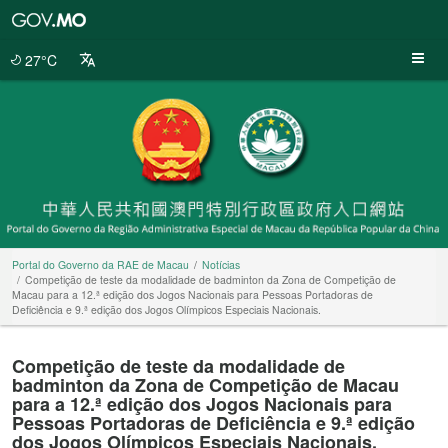
Portal
do
Governo
27°C
da
RAE
de
Macau
Portal do Governo da RAE de Macau
Notícias
Competição de teste da modalidade de badminton da Zona de Competição de
Macau para a 12.ª edição dos Jogos Nacionais para Pessoas Portadoras de
Deficiência e 9.ª edição dos Jogos Olímpicos Especiais Nacionais.
Competição de teste da modalidade de
badminton da Zona de Competição de Macau
para a 12.ª edição dos Jogos Nacionais para
Pessoas Portadoras de Deficiência e 9.ª edição
dos Jogos Olímpicos Especiais Nacionais.