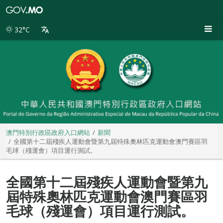
澳
門
特
32°C
別
行
政
區
政
府
入
口
網
站
澳門特別行政區政府入口網站
新聞
全國第十二屆殘疾人運動會暨第九屆特殊奧林匹克運動會澳門賽區羽
毛球（殘運會）項目運行測試。
全國第十二屆殘疾人運動會暨第九
屆特殊奧林匹克運動會澳門賽區羽
毛球（殘運會）項目運行測試。