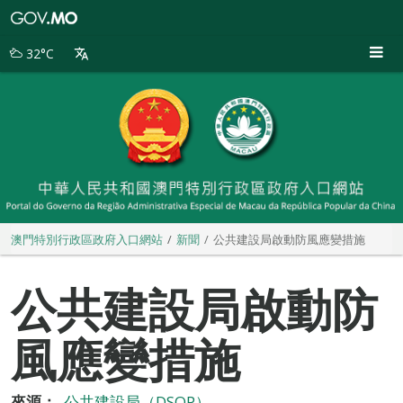
澳
門
特
32°C
別
行
政
區
政
府
入
口
網
站
澳門特別行政區政府入口網站
新聞
公共建設局啟動防風應變措施
公共建設局啟動防
風應變措施
來源：
公共建設局（DSOP）