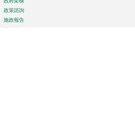
政府架構
政策諮詢
施政報告
特別推介
澳門資訊
天氣
交通
公眾假期
文娛康體
城市資訊
澳門便覽
統計數字
公佈告示