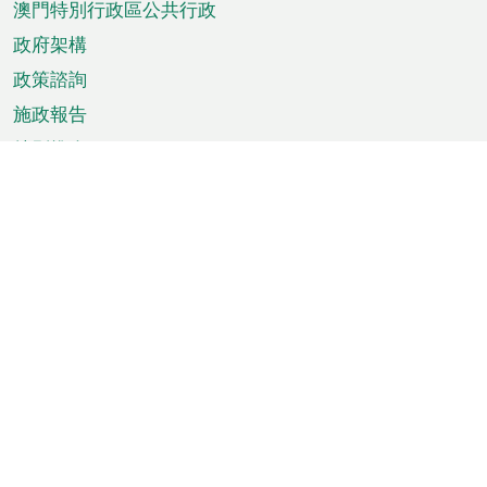
澳門特別行政區公共行政
政府架構
政策諮詢
施政報告
特別推介
澳門資訊
天氣
交通
公眾假期
文娛康體
城市資訊
澳門便覽
統計數字