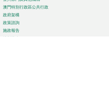
單
澳門特別行政區公共行政
政府架構
政策諮詢
施政報告
特別推介
澳門資訊
天氣
交通
公眾假期
文娛康體
城市資訊
澳門便覽
統計數字