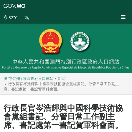
澳
門
特
32°C
別
行
政
區
政
府
入
口
網
站
澳門特別行政區政府入口網站
新聞
行政長官岑浩輝與中國科學技術協會黨組書記、分管日常工作副主
席、書記處第一書記賀軍科會面。
行政長官岑浩輝與中國科學技術協
會黨組書記、分管日常工作副主
席、書記處第一書記賀軍科會面。