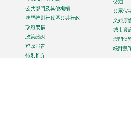
單
交通
公共部門及其他機構
公眾假
澳門特別行政區公共行政
文娛康
政府架構
城市資
政策諮詢
澳門便
施政報告
統計數
特別推介
來澳旅遊
商務
計劃行程
貿易投
觀光
澳門經
娛樂消閒
中小企
購物
市場資
節日盛事
知識產