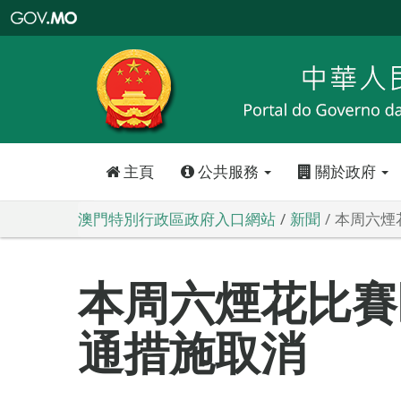
澳
門
特
別
行
政
區
政
府
入
口
網
站
主頁
公共服務
關於政府
澳門特別行政區政府入口網站
新聞
本周六煙
本周六煙花比賽
通措施取消