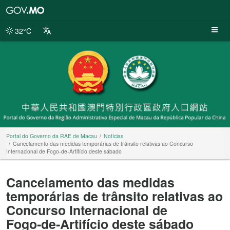
Portal
do
Governo
32°C
da
RAE
de
Macau
Portal do Governo da RAE de Macau
Notícias
Cancelamento das medidas temporárias de trânsito relativas ao Concurso
Internacional de Fogo‑de‑Artifício deste sábado
Cancelamento das medidas
temporárias de trânsito relativas ao
Concurso Internacional de
Fogo‑de‑Artifício deste sábado