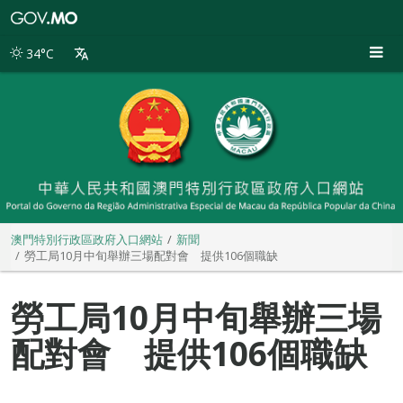
澳
門
特
34°C
別
行
政
區
政
府
入
口
網
站
澳門特別行政區政府入口網站
新聞
勞工局10月中旬舉辦三場配對會 提供106個職缺
勞工局10月中旬舉辦三場
配對會 提供106個職缺