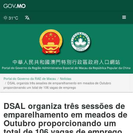
Portal
do
Governo
31°C
da
RAE
de
Macau
Portal do Governo da RAE de Macau
Notícias
DSAL organiza três sessões de emparelhamento em meados de Outubro
proporcionando um total de 106 vagas de emprego
DSAL organiza três sessões de
emparelhamento em meados de
Outubro proporcionando um
total de 106 vagas de emprego