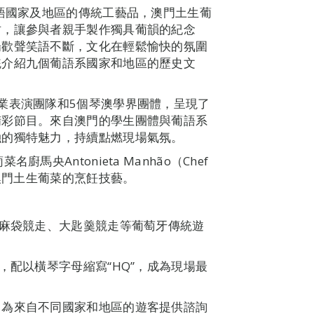
葡語國家及地區的傳統工藝品，澳門土生葡
坊，讓參與者親手製作獨具葡韻的紀念
場歡聲笑語不斷，文化在輕鬆愉快的氛圍
統介紹九個葡語系國家和地區的歷史文
業表演團隊和5個琴澳學界團體，呈現了
精彩節目。來自澳門的學生團體與葡語系
融的獨特魅力，持續點燃現場氣氛。
央Antonieta Manhão（Chef
宗澳門土生葡菜的烹飪技藝。
出麻袋競走、大匙羹競走等葡萄牙傳統遊
，配以橫琴字母縮寫“HQ”，成為現場最
，為來自不同國家和地區的遊客提供諮詢