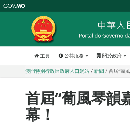
澳
門
特
別
行
政
區
政
府
入
口
網
站
主頁
公共服務
關於政府
澳門特別行政區政府入口網站
新聞
首屆“葡
首屆“葡風琴韻
幕！