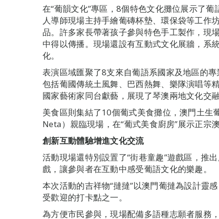
在“葡韻文化”專區，8個特色文化攤位展示了
人導師現場主持手繪葡磚杯墊、環保袋等工作
品。許多家長帶著孩子參與特色手工製作，現
中得以傳播。現場還設有互動式文化展牆，系
化。
表演區域匯聚了8支來自葡語系國家及地區的專
包括葡國傳統土風舞、巴西熱舞、樂隊演唱等
國家藝術家同台獻藝，展現了琴澳兩地文化交
美食區則集結了10個葡式美食攤位，澳門土生葡菜名廚馬
Neta）親臨現場，在“葡式美食廚房”展示正
創新互動體驗增進文化交流
活動現場還特別設置了“街巷童趣”遊戲區，推
戲，讓參與者在互動中感受葡語文化的樂趣。
本次活動的吉祥物“撻撻”以澳門葡撻為設計靈感
受歡迎的打卡點之一。
為方便市民參與，現場配備多語種志願者服務