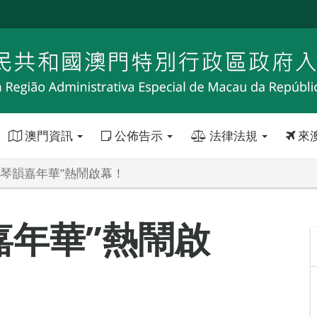
澳門資訊
公佈告示
法律法規
來
風琴韻嘉年華”熱鬧啟幕！
嘉年華”熱鬧啟