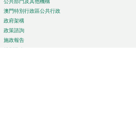
單
公共部門及其他機構
澳門特別行政區公共行政
政府架構
政策諮詢
施政報告
特別推介
澳門資訊
天氣
交通
公眾假期
文娛康體
城市資訊
澳門便覽