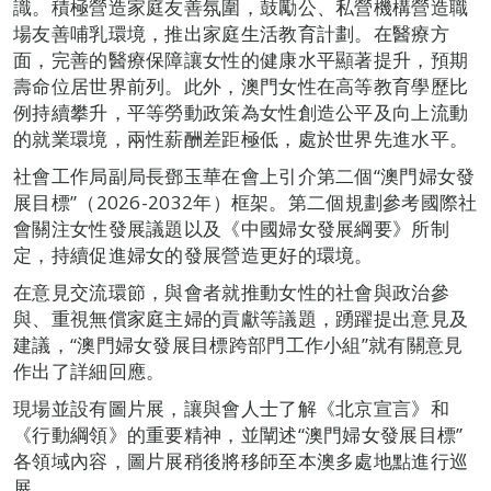
識。積極營造家庭友善氛圍，鼓勵公、私營機構營造職
場友善哺乳環境，推出家庭生活教育計劃。在醫療方
面，完善的醫療保障讓女性的健康水平顯著提升，預期
壽命位居世界前列。此外，澳門女性在高等教育學歷比
例持續攀升，平等勞動政策為女性創造公平及向上流動
的就業環境，兩性薪酬差距極低，處於世界先進水平。
社會工作局副局長鄧玉華在會上引介第二個“澳門婦女發
展目標”（2026-2032年）框架。第二個規劃參考國際社
會關注女性發展議題以及《中國婦女發展綱要》所制
定，持續促進婦女的發展營造更好的環境。
在意見交流環節，與會者就推動女性的社會與政治參
與、重視無償家庭主婦的貢獻等議題，踴躍提出意見及
建議，“澳門婦女發展目標跨部門工作小組”就有關意見
作出了詳細回應。
現場並設有圖片展，讓與會人士了解《北京宣言》和
《行動綱領》的重要精神，並闡述“澳門婦女發展目標”
各領域內容，圖片展稍後將移師至本澳多處地點進行巡
展。