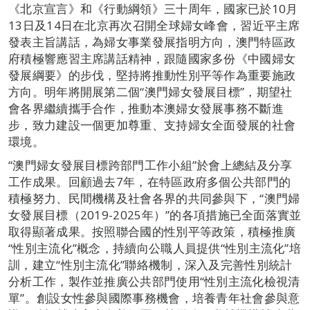
《北京宣言》和《行動綱領》三十周年，國家已於10月
13日及14日在北京再次召開全球婦女峰會，習近平主席
發表主旨講話，為婦女事業發展指明方向，澳門特區政
府積極響應習主席講話精神，跟隨國家多份《中國婦女
發展綱要》的步伐，堅持將推動性別平等作為重要施政
方向。明年將開展第二個“澳門婦女發展目標”，期望社
會各界繼續攜手合作，推動本澳婦女發展事務不斷進
步，致力建設一個更加尊重、支持婦女全面發展的社會
環境。
“澳門婦女發展目標跨部門工作小組”於會上總結及分享
工作成果。回顧過去7年，在特區政府多個公共部門的
積極努力、民間機構及社會各界的共同參與下，“澳門婦
女發展目標（2019-2025年）”的各項措施已全面落實並
取得顯著成果。按照聯合國的性別平等政策，積極推廣
“性別主流化”概念，持續向公職人員提供“性別主流化”培
訓，建立“性別主流化”聯絡機制，深入及完善性別統計
分析工作，製作並推廣公共部門使用“性別主流化檢視清
單”。創設女性參與國際事務機會，培養青年社會參與意