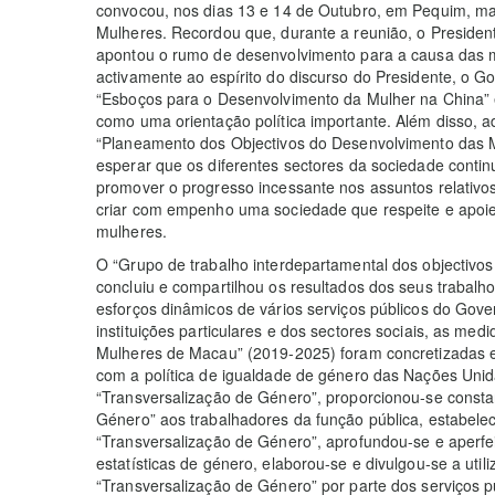
convocou, nos dias 13 e 14 de Outubro, em Pequim, ma
Mulheres. Recordou que, durante a reunião, o Presidente
apontou o rumo de desenvolvimento para a causa das m
activamente ao espírito do discurso do Presidente, o G
“Esboços para o Desenvolvimento da Mulher na China”
como uma orientação política importante. Além disso, 
“Planeamento dos Objectivos do Desenvolvimento das 
esperar que os diferentes sectores da sociedade conti
promover o progresso incessante nos assuntos relativ
criar com empenho uma sociedade que respeite e apoie
mulheres.
O “Grupo de trabalho interdepartamental dos objectiv
concluiu e compartilhou os resultados dos seus trabal
esforços dinâmicos de vários serviços públicos do Gov
instituições particulares e dos sectores sociais, as me
Mulheres de Macau” (2019-2025) foram concretizadas e 
com a política de igualdade de género das Nações Unid
“Transversalização de Género”, proporcionou-se const
Género” aos trabalhadores da função pública, estabel
“Transversalização de Género”, aprofundou-se e aperfei
estatísticas de género, elaborou-se e divulgou-se a utiliz
“Transversalização de Género” por parte dos serviços p