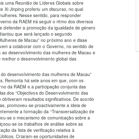
is uma Reunião de Líderes Globais sobre
 Xi Jinping proferiu um discurso, no qual
ulheres. Nesse sentido, para responder
overno da RAEM irá seguir o ritmo dos diversos
 e defender a promoção da igualdade de género
adiantou que será lançado o segundo
Mulheres de Macau” no próximo ano e disse
nuem a colaborar com o Governo, no sentido de
os ao desenvolvimento das mulheres de Macau e
 melhor o desenvolvimento global das
os do desenvolvimento das mulheres de Macau”
hos. Remonta há sete anos em que, com os
erno da RAEM e a participação conjunta das
didas dos “Objectivos do Desenvolvimento das
obtiveram resultados significativos. De acordo
as, promoveu-se proactivamente a ideia de
antemente a formação da “Transversalização de
eceu-se o mecanismo de comunicação sobre a
çoou-se os trabalhos de análise sobre as
ação da lista de verificação relativa à
úblicos. Criaram-se oportunidades de