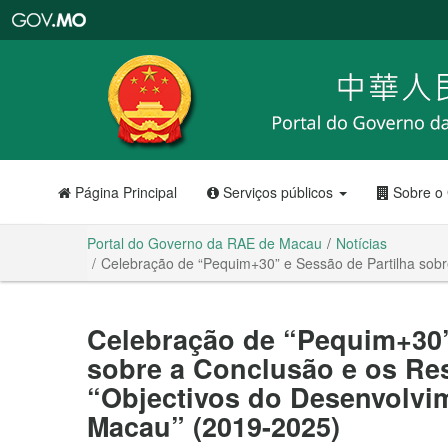
Portal
do
Governo
da
RAE
de
Macau
Página Principal
Serviços públicos
Sobre o
Portal do Governo da RAE de Macau
Notícias
Celebração de “Pequim+30” e Sessão de Partilha sob
Celebração de “Pequim+30”
sobre a Conclusão e os Re
“Objectivos do Desenvolvi
Macau” (2019-2025)