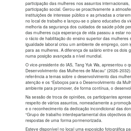
participação das mulheres nos assuntos internacionais
participação social. Gerou-se proactivamente a atmosfer
instituições de interesse público e as privadas a cri
no local de trabalho e lançou-se o plano educativo da v
melhoria da segurança dos cuidados de saúde pôde permi
das mulheres cuja esperança de vida passou a estar nos
o rácio de habilitação do ensino superior das mulheres 
igualdade laboral criou um ambiente de emprego, com i
para as mulheres. A diferença de salário entre os dois
numa posição avançada a nível mundial.
O vice-presidente do IAS, Tang Yuk Wa, apresentou o 
Desenvolvimento das Mulheres de Macau” (2026-2032)
referência a temas sobre o desenvolvimento das mulher
atenção e os “Esboços para o Desenvolvimento da Mulhe
ambiente para promover, de forma contínua, o desenvo
Na sessão de troca de opiniões, os participantes apres
respeito de vários assuntos, nomeadamente a promoção 
e o reconhecimento da dedicação incondicional das dona
“Grupo de trabalho interdepartamental dos objectivos
respostas de uma forma pormenorizada.
Esteve disponível no local uma exposição fotográfica pa