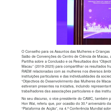
O Conselho para os Assuntos das Mulheres e Crianças 
Salão de Convenções do Centro de Ciência de Macau, 
Partilha sobre a Conclusão e os Resultados dos “Objec
Macau” (2019-2025) para compartilhar os resultados fru
RAEM relacionadas com as mulheres nos diversos âmbito
instituições particulares e das individualidades da soc
“Objectivos do Desenvolvimento das Mulheres de Maca
estiveram presentes na iniciativa, incluindo representa
trabalhadores das associações particulares e das institui
No seu discurso, o vice-presidente do CAMC, também pre
Hon Wai, referiu que, por ocasião do 30.º aniversário 
“Plataforma de Acção”, na 4.ª Conferência Mundial sob