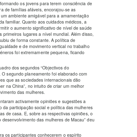
, formando os jovens para terem consciência de
a de famílias afáveis, encorajou-se as
arem um ambiente amigável para a amamentação
ida familiar. Quanto aos cuidados médicos, a
tir o aumento significativo de nível de saúde
 primeiros lugares a nível mundial. Além disso,
subiu de forma constante. A política de
gualdade e de movimento vertical no trabalho
 géneros foi extremamente pequena, ficando
quadro dos segundos “Objectivos do
. O segundo planeamento foi elaborado com
es que as sociedades internacionais dão
r na China”, no intuito de criar um melhor
lvimento das mulheres.
entaram activamente opiniões e sugestões a
da participação social e política das mulheres
s de casa. E, sobre as respectivas opiniões, o
 do desenvolvimento das mulheres de Macau” deu
ra os participantes conhecerem o espírito