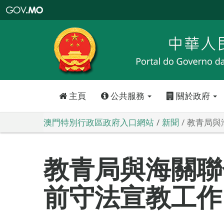
澳
門
特
別
行
政
區
政
府
入
口
網
站
主頁
公共服務
關於政府
澳門特別行政區政府入口網站
新聞
教青局與
教青局與海關聯
前守法宣教工作