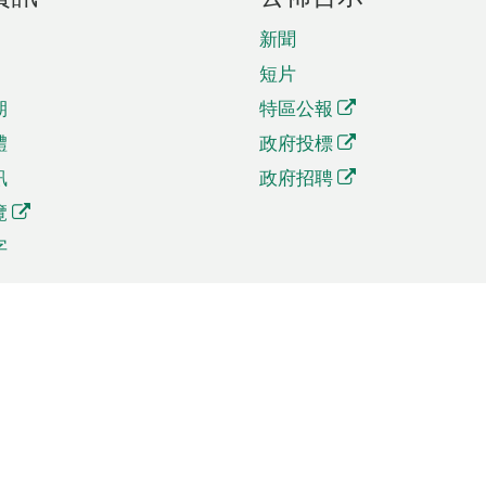
新聞
短片
期
特區公報
體
政府投標
訊
政府招聘
覽
字
及貿易
相關連結
資
手機應用程式目錄
貿會展
社交媒體目錄
商機和服務
專題網站目錄
訊
RSS訂閱目錄