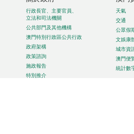
腳
菜
行政長官、主要官員、
天氣
立法和司法機關
單
交通
公共部門及其他機構
公眾假
澳門特別行政區公共行政
文娛康
政府架構
城市資
政策諮詢
澳門便
施政報告
統計數
特別推介
來澳旅遊
商務
計劃行程
貿易投
觀光
澳門經
娛樂消閒
中小企
購物
市場資