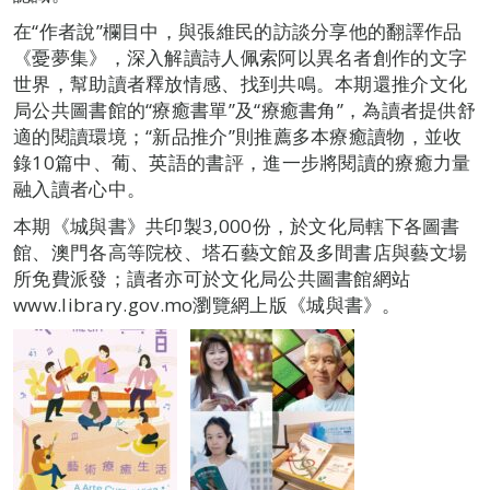
在“作者說”欄目中，與張維民的訪談分享他的翻譯作品
《憂夢集》，深入解讀詩人佩索阿以異名者創作的文字
世界，幫助讀者釋放情感、找到共鳴。本期還推介文化
局公共圖書館的“療癒書單”及“療癒書角”，為讀者提供舒
適的閱讀環境；“新品推介”則推薦多本療癒讀物，並收
錄10篇中、葡、英語的書評，進一步將閱讀的療癒力量
融入讀者心中。
本期《城與書》共印製3,000份，於文化局轄下各圖書
館、澳門各高等院校、塔石藝文館及多間書店與藝文場
所免費派發；讀者亦可於文化局公共圖書館網站
www.library.gov.mo瀏覽網上版《城與書》。