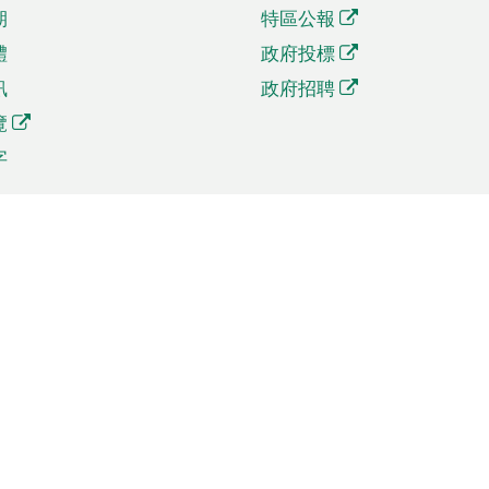
期
特區公報
體
政府投標
訊
政府招聘
覽
字
及貿易
相關連結
資
手機應用程式目錄
貿會展
社交媒體目錄
商機和服務
專題網站目錄
訊
RSS訂閱目錄
權
表格下載