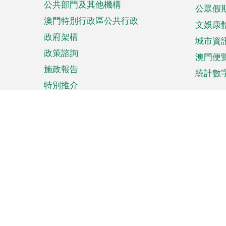
公共部門及其他機構
公眾假
澳門特別行政區公共行政
文娛康
政府架構
城市資
政策諮詢
澳門便
施政報告
統計數
特別推介
來澳旅遊
商務
計劃行程
貿易投
觀光
澳門經
娛樂消閒
中小企
購物
市場資
節日盛事
知識產