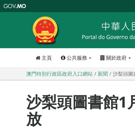
澳
門
特
別
行
政
區
政
府
入
口
網
站
主頁
公共服務
關於政府
澳門特別行政區政府入口網站
新聞
沙梨頭圖
沙梨頭圖書館1
放