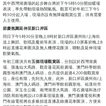
其中西灣湖廣場的起步舞台將於下午5時50分開始暖場
表演，率先帶動現場熱鬧氣氛。觀眾可於年初三下午5
時30分起入場，現場亦設有無障礙觀賞位置，供有需要
人士使用。
節慶氛圍延伸至新口岸區
同日下午5時30分至晚上8時於新口岸區廣州街/上海街
送上舞蹈、歌唱及魔術等表演，現場的LED屏幕於晚上8
時起直播花車匯演及無人機煙花匯演，聯動及延伸現場
歡樂氣氛。
年初三匯演共有
五個現場觀賞區
，分別設於西灣湖廣
場、孫逸仙大馬路、觀音蓮花苑前廣場、澳門科學館前
圓形地和澳門漁人碼頭，合共提供超過4,200個觀賞座
位，座位有限，先到先入座。此外，新口岸區廣州街/上
海街、澳門漁人碼頭、澳門科學館前圓形地、祐漢街市
公園、宋玉生公園、南灣湖景大馬路、塔石廣場和氹仔
消防局前地將設LED屏幕現場直播。澳門廣播電視和澳
門有線電視將在多條頻道直播及錄播花車匯演，方便未