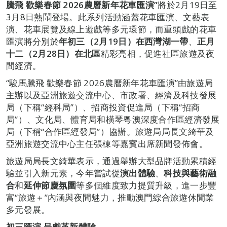
騰飛
歡樂春節
2026
農曆新年花車匯演”
將於2月19日至
3月8日熱鬧登場。此系列活動涵蓋花車匯演、文藝表
演、花車展覽及線上遊戲等多元環節，而重頭戲的花車
匯演將分別於
年初三
（
2
月
19
日）在西灣湖一帶
、
正月
十二（
2
月
28
日）在北區
精彩亮相，促進社區旅遊及夜
間經濟。
“駿馬騰飛 歡樂春節 2026農曆新年花車匯演”由旅遊局
主辦以及亞洲旅遊交流中心、市政署、經濟及科技發展
局（下稱“經科局”）、招商投資促進局（下稱“招商
局”）、文化局、體育局和橫琴粵澳深度合作區經濟發展
局（下稱“合作區經發局”）協辦。旅遊局局長文綺華及
亞洲旅遊交流中心主任張棟等嘉賓出席新聞發佈會。
旅遊局局長文綺華表示，通過舉辦大型品牌活動累積經
驗並引入新元素，今年嘗試從
演出體驗
、
科技與藝術融
合
和
延伸節慶氛圍
等多個維度致力提質升級，進一步豐
富“旅遊＋”內涵與夜間魅力，推動澳門綜合旅遊休閒業
多元發展。
初三匯演
呈獻革新體驗