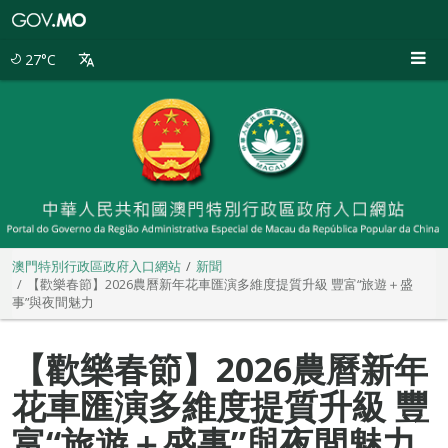
澳
門
特
27°C
別
行
政
區
政
府
入
口
網
站
澳門特別行政區政府入口網站
新聞
【歡樂春節】2026農曆新年花車匯演多維度提質升級 豐富“旅遊＋盛
事”與夜間魅力
【歡樂春節】2026農曆新年
花車匯演多維度提質升級 豐
富“旅遊＋盛事”與夜間魅力