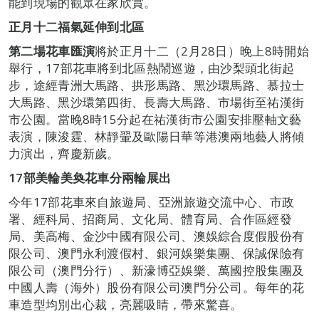
能到現場的觀眾在家欣賞。
正月十二福氣延伸到北區
第二場花車匯演
將於正月十二（2月28日）晚上8時開始
舉行，17部花車將到北區熱鬧巡遊，由沙梨頭北街起
步，途經青洲大馬路、拱形馬路、黑沙環馬路、慕拉士
大馬路、黑沙環第四街、長壽大馬路、市場街至祐漢街
市公園。當晚8時15分起在祐漢街市公園安排壓軸文藝
表演，陳浚霆、林靜翬及歐陽日華等港澳兩地藝人將傾
力演出，齊慶新歲。
17
部
美輪美奐花車分兩輪展出
今年17部花車來自旅遊局、亞洲旅遊交流中心、市政
署、經科局、招商局、文化局、體育局、合作區經發
局、美高梅、金沙中國有限公司、澳娛綜合度假股份有
限公司、澳門永利渡假村、銀河娛樂集團、保誠保險有
限公司（澳門分行）、新濠博亞娛樂、萬國控股集團及
中國人壽（海外）股份有限公司澳門分公司。每年的花
車造型均別出心裁，亮麗吸睛，帶來驚喜。