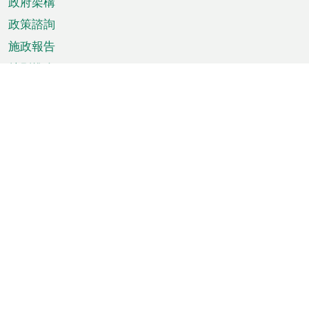
政府架構
政策諮詢
施政報告
特別推介
澳門資訊
天氣
交通
公眾假期
文娛康體
城市資訊
澳門便覽
統計數字
公佈告示