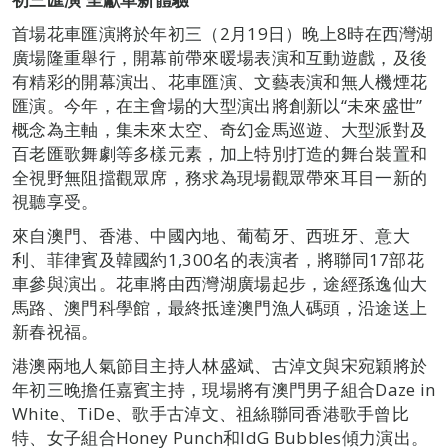
首場花車匯演將於年初三（2月19日）晚上8時在西灣湖
廣場隆重舉行，開幕前帶來暖場表演和互動遊戲，及後
有精彩的開幕演出、花車匯演、文藝表演和無人機煙花
匯演。今年，在主會場的大型演出將創新以“未來盛世”
概念為主軸，集未來太空、奇幻金馬巡遊、大型派對及
百老匯歌舞劇等多樣元素，加上特別打造的舞台裝置和
全視野無阻擋觀眾席，務求為現場觀眾帶來耳目一新的
視聽享受。
來自澳門、香港、中國內地、葡萄牙、西班牙、意大
利、菲律賓及韓國約1,300名的表演者，將聯同17部花
車參與演出。花車將由西灣湖廣場起步，途經孫逸仙大
馬路、澳門科學館，最終抵達澳門漁人碼頭，沿途送上
新春祝福。
港澳兩地人氣節目主持人林盛斌、古淖文與宋宛穎將於
年初三晚擔任嘉賓主持，現場將有澳門男子組合Daze in
White、TiDe、歌手古淖文、祖絲聯同香港歌手曾比
特、女子組合Honey Punch和IdG Bubbles傾力演出。