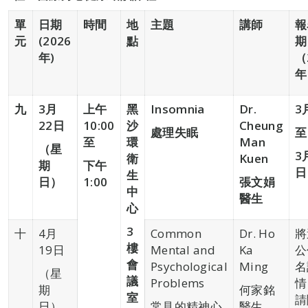
單
日期
時間
地
主題
講師
報
元
(
2026
點
期
年
)
（
年
九
3
月
上午
黑
Insomnia
Dr
.
3
22
日
10:00
沙
Cheung
處理失眠
至
至
環
Man
（
星
3
衛
Kuen
期
下午
日
生
日
）
1:00
張文娟
中
醫生
心
3
十
4月
Common
Dr. Ho
將
樓
19日
Mental and
Ka
公
會
Psychological
Ming
名
（星
議
Problems
情
期
何家銘
室
請
日）
常見的精神心
醫生