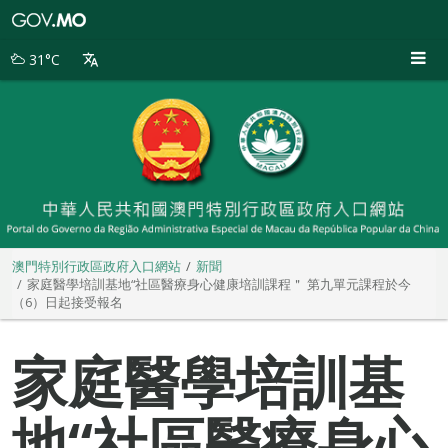
澳
門
特
31°C
別
行
政
區
政
府
入
口
網
站
澳門特別行政區政府入口網站
新聞
家庭醫學培訓基地“社區醫療身心健康培訓課程＂ 第九單元課程於今
（6）日起接受報名
家庭醫學培訓基
地“社區醫療身心