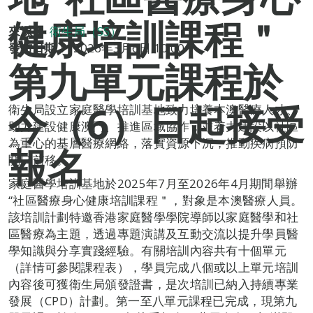
健康培訓課程＂
來源：
衛生局（SS）
發布日期：
2026年3月6日 10:00
第九單元課程於
今（6）日起接受
衛生局設立家庭醫學培訓基地致力培養本澳醫療人才、
助力建設健康澳門、推進區域協作，並着力建設以社區
為重心的基層醫療網絡，落實資源下沉，推動疾病預防
報名
關口前移。
家庭醫學培訓基地於2025年7月至2026年4月期間舉辦
“社區醫療身心健康培訓課程＂，對象是本澳醫療人員。
該培訓計劃特邀香港家庭醫學學院導師以家庭醫學和社
區醫療為主題，透過專題演講及互動交流以提升學員醫
學知識與分享實踐經驗。有關培訓內容共有十個單元
（詳情可參閱課程表），學員完成八個或以上單元培訓
內容後可獲衛生局頒發證書，是次培訓已納入持續專業
發展（CPD）計劃。第一至八單元課程已完成，現第九