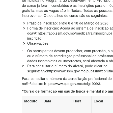
foi incluída no Programa do Desenvolvimento Profissio
do curso já foram concluídos e as inscrições para o mó
gratuita, mas as vagas são limitadas. Todas as pessoas
inscrever-se. Os detalhes do curso são os seguintes:
Prazo de inscrição: entre 6 e 18 de Março de 2026;
Forma de inscrição: Aceda ao sistema de inscrição a
do
link
(https://app.ssm.gov.mo/medicaltrainingsignup
inscrição;
Observações:
Os participantes devem preencher, com precisão, o n
ou o número da acreditação profissional de profissi
dados incompletos ou incorrectos, será afectada a ob
Para consultar o número do Alvará, pode clicar no
seguinte
link
:https://www.ssm.gov.mo/pubssmweb/Utlap
Para consultar o número da acreditação profissional de 
no
link
abaixo: https://www.cps.gov.mo/#clg19093.
“Curso de formação em saúde física e mental no â
Módulo
Data
Hora
Local