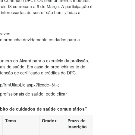
nal Contínuo (DPC). Os sete primeiros módulos
dulo IX começam a 6 de Março. A participação é
 interessadas do sector são bem-vindas a
través
) e preencha devidamente os dados para a
úmero do Alvará para o exercício da profissão,
onais de saúde. Em caso de preenchimento de
tenção de certificado e créditos do DPC.
/frmUtlapLic.aspx?licode=&t=;
profissionais de saúde, pode clicar
mbito de cuidados de saúde comunitários”
Tema
Orador
Prazo de
inscrição