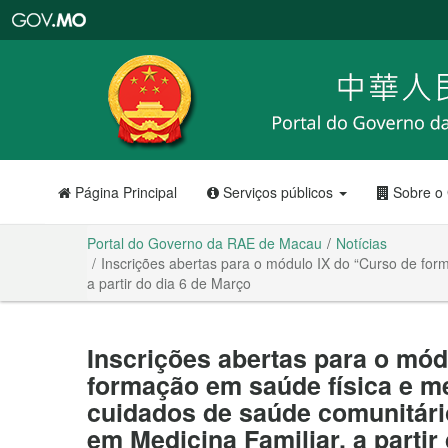
Portal
do
Governo
da
RAE
de
Macau
Página Principal
Serviços públicos
Sobre o
Portal do Governo da RAE de Macau
Notícias
Inscrições abertas para o módulo IX do “Curso de fo
a partir do dia 6 de Março
Inscrições abertas para o mód
formação em saúde física e m
cuidados de saúde comunitár
em Medicina Familiar, a partir