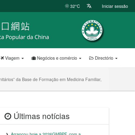
32°C
Iniciar sessão
Viagem
Negócios e comércio
Directório
nitários” da Base de Formação em Medicina Familiar,
Últimas notícias
Arrancou hoje a 2026GMBPF, com a