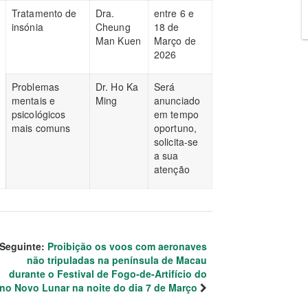
Tratamento de
Dra.
entre 6 e
insónia
Cheung
18 de
Man Kuen
Março de
2026
Problemas
Dr. Ho Ka
Será
mentais e
Ming
anunciado
psicológicos
em tempo
mais comuns
oportuno,
solicita-se
a sua
atenção
Seguinte:
Proibição os voos com aeronaves
não tripuladas na península de Macau
durante o Festival de Fogo-de-Artifício do
no Novo Lunar na noite do dia 7 de Março