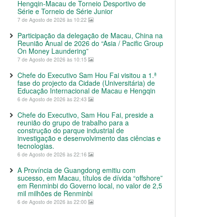
Hengqin-Macau de Torneio Desportivo de
Série e Torneio de Série Junior
7 de Agosto de 2026 às 10:22
Participação da delegação de Macau, China na
Reunião Anual de 2026 do “Asia / Pacific Group
On Money Laundering”
7 de Agosto de 2026 às 10:15
Chefe do Executivo Sam Hou Fai visitou a 1.ª
fase do projecto da Cidade (Universitária) de
Educação Internacional de Macau e Hengqin
6 de Agosto de 2026 às 22:43
Chefe do Executivo, Sam Hou Fai, preside a
reunião do grupo de trabalho para a
construção do parque industrial de
investigação e desenvolvimento das ciências e
tecnologias.
6 de Agosto de 2026 às 22:16
A Província de Guangdong emitiu com
sucesso, em Macau, títulos de dívida “offshore”
em Renminbi do Governo local, no valor de 2,5
mil milhões de Renminbi
6 de Agosto de 2026 às 22:00