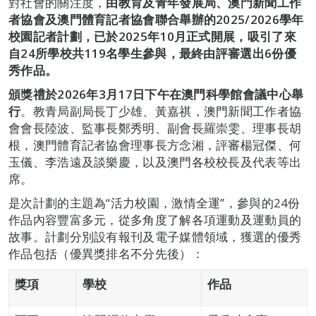
對社會的關注度，
由教育及青年發展局、澳門新聞工作
者協會及澳門體育記者協會聯合舉辦的
2025/2026
學年
校園記者計劃，已於
2025
年
10
月正式開展，吸引了來
自
24
所學校共
119
名學生參與，最終由評審選出
6
份優
秀作品。
頒獎禮於
2026
年
3
月
17
日下午在澳門科學館會議中心舉
行
。教青局副局長丁少雄、黃嘉祺，澳門新聞工作者協
會會長陸波、監事長鄭秀明、副會長羅崇雯、理事長胡
根，澳門體育記者協會理事長方念湘，評審楊冠傑、何
玉儀、李浩遠及談樂慶，以及澳門各校校長及代表等出
席。
是次計劃的主題為“活力校園，激情全運”，參與的24份
作品內容豐富多元，從多角度了解各項運動及運動員的
故事。計劃分別設有報刊及電子媒體領域，獲選的優秀
作品包括（優異獎排名不分先後）：
獎項
學校
作品