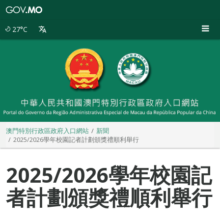
澳
門
特
27°C
別
行
政
區
政
府
入
口
網
站
澳門特別行政區政府入口網站
新聞
2025/2026學年校園記者計劃頒獎禮順利舉行
2025/2026學年校園記
者計劃頒獎禮順利舉行