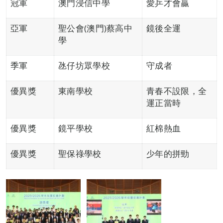
冠軍
澳門浸信中學
愛乒才會贏
亞軍
聖公會(澳門)蔡高中
鏡後全運
學
季軍
氹仔坊眾學校
守成者
優異獎
東南學校
青春不設限，全
運正當時
優異獎
鏡平學校
紅棉熱血
優異獎
聖保祿學校
少年的拼勁