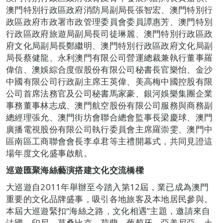
澳門特別行政區政府消防局副局長張智宏、澳門特別行
政區政府市政署市政管理委員會委員譚惠芳、澳門特別
行政區政府旅遊局副局長司徒琳麗、澳門特別行政區政
府文化局副局長鄭繼明、澳門特別行政區政府文化局副
局長蔡健龍、永利澳門有限公司營運總裁兼執行董事羅
偉信、澳娛綜合度假股份有限公司秘書長官樂怡、金沙
中國有限公司行政副主席王英偉、美高梅中國控股有限
公司首席法務官及公司秘書馬家豪、銀河娛樂集團企業
事務董事林志成、澳門航空股份有限公司服務與商務副
總經理張允、澳門街坊會聯合總會監事長梁慶球、澳門
廣播電視股份有限公司執行委員會主席羅崇雯、澳門中
區南區工商聯會會長李卓君等主禮開幕式，共同見證這
場年度文化盛事啟航。
巡遊匯聚海絲藝演
搭建文化交流橋樑
大巡遊自2011年舉辦至今踏入第12屆，業已成為澳門
重要的文化品牌盛事，吸引各地旅客及本地居民參與。
本屆大巡遊緊扣“海絲之路，文化相遇”主題，邀請來自
法國、印尼、莫桑比克、荷蘭、葡萄牙、亞美尼亞、土