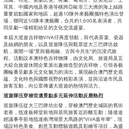
耳其、中國內地及香港等橫跨亞歐非三大洲的海上絲路
重要節點國家和地區，超過10隊外來藝團攜特色演出登
場，聯同近50隊本澳藝團，合共約1,600名表演者，共
同呈獻一場精彩紛呈的文化交流盛宴。
本屆大巡遊吉祥物VIVA仔再度領航，與代表茶葉、瓷器
及絲綢的朋友，以及巡遊隊伍與觀眾從大三巴牌坊啟
航，展開一場“景與藝相融、古與今共生”的沉浸式旅
程。活動設本澳特色吉祥物隊，由文化局、旅遊局及五
大綜合旅遊休閒企業派出趣緻造型的吉祥物，引領各藝
團輪番呈獻多元文化魅力的演出，展現融合澳門歷史底
蘊、文化特色與國際視野的精彩表演，並與沿途市民及
旅客互動，向公眾傳遞大巡遊的熱情與活力。
巡遊隊伍穿梭世遺景點多元延伸活動反應熱烈
巡遊隊伍從大三巴牌坊出發，穿梭澳門歷史城區的舊街
老巷，抵達板樟堂前地與居民旅客近距離互動；隨後途
經議事亭前地抵達南灣湖景大馬路的“VIVA嘉年華”，現
場設特色美食、創意互動體驗遊戲及彩繪等項目，為盛