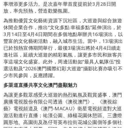
事增添更多活力。是次嘉年華首度提前於3月28日開
放，率先預熱，營造歡樂氛圍。
為推動優質文化藝術資源下沉社區，大巡遊與綜合旅遊
休閒企業合作，推出“文化多點‧幸福多點”延伸演出，於
3月14日至4月4日期間在多個地點舉辦共16場演出，以
豐富的文化藝術活動，融入城市生活。當中，13場演出
已於預熱宣傳期間舉行，最後3場演出將於4月4日續走
進社區，延續大巡遊的精彩氣氛，讓更多市民和旅客共
享這場文化盛宴。此外，周邊活動如“最具人氣隊伍”投
選活動及“2026澳門國際幻彩大巡遊”攝影比賽亦吸引不
少市民參與，反應踴躍。
多渠道直播共享
文化澳門盡顯魅力
為讓更多觀眾感受大巡遊的熱烈氣氛及觀賞盛事，澳門
廣播電視股份有限公司透過《澳視澳門》、《澳視綜
藝》電視頻道及《澳門-MACAU》衛星電視頻道對大巡
遊活動進行直播；祐漢公園、綠楊花園休憩區、三盞燈
圓形地、高園街及氹仔哥英布拉街花城公園側等多個社