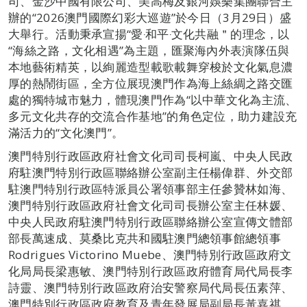
司、金沙中國有限公司、美高梅及銀河娛樂集團聯合主
辦的“2026澳門國際幻彩大巡遊”於今日（3月29日）盛
大舉行。活動秉承宣揚“愛‧和平‧文化共融＂的理念，以
“海絲之路，文化相遇”為主題，匯聚海內外表演隊伍與
本地藝術精英，以絢麗造型載歌載舞穿梭於文化氣息濃
厚的熱鬧街區，全方位展現澳門作為海上絲綢之路交匯
處的獨特城市魅力，體現澳門作為“以中華文化為主流、
多元文化共存的交流合作基地”的角色定位，助力建設充
滿活力的“文化澳門”。
澳門特別行政區政府社會文化司司長柯嵐、中央人民政
府駐澳門特別行政區聯絡辦公室副主任楊偉群、外交部
駐澳門特別行政區特派員公署領事部主任參贊林如海、
澳門特別行政區政府社會文化司司長辦公室主任林媛、
中央人民政府駐澳門特別行政區聯絡辦公室宣傳文體部
部長萬速成、莫桑比克共和國駐澳門總領事館總領事
Rodrigues Victorino Muebe、澳門特別行政區政府文
化局局長梁惠敏、澳門特別行政區政府體育局代局長李
詩靈、澳門特別行政區政府治安警察局代局長伍素萍、
澳門特別行政區政府教育及青年發展局副局長黃嘉祺、