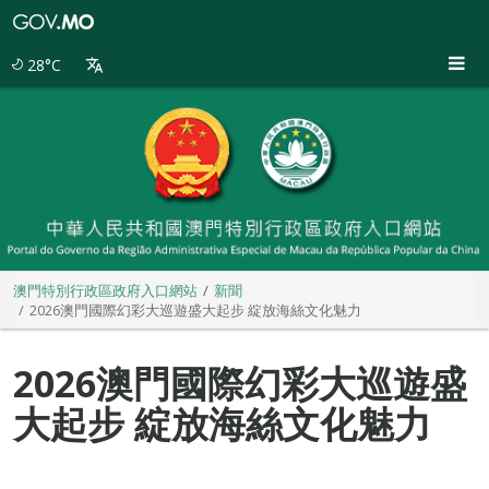
澳
門
特
28°C
別
行
政
區
政
府
入
口
網
站
澳門特別行政區政府入口網站
新聞
2026澳門國際幻彩大巡遊盛大起步 綻放海絲文化魅力
2026澳門國際幻彩大巡遊盛
大起步 綻放海絲文化魅力