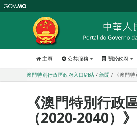
澳
門
特
別
行
政
區
政
府
入
口
網
站
主頁
公共服務
關於政府
澳門特別行政區政府入口網站
新聞
《澳門特
《澳門特別行政
（2020-2040