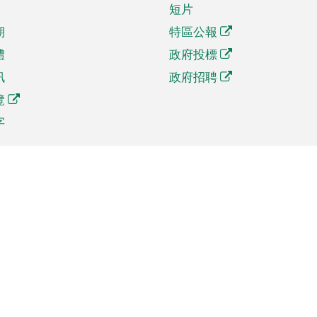
短片
期
特區公報
體
政府投標
訊
政府招聘
覽
字
及貿易
相關連結
資
手機應用程式目錄
貿會展
社交媒體目錄
商機和服務
專題網站目錄
訊
RSS訂閱目錄
權
表格下載