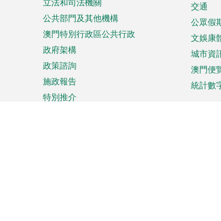
立法和司法機關
單
交通
公共部門及其他機構
公眾假
澳門特別行政區公共行政
文娛康
政府架構
城市資
政策諮詢
澳門便
施政報告
統計數
特別推介
來澳旅遊
商務
計劃行程
貿易投
觀光
澳門經
娛樂消閒
中小企
購物
市場資
節日盛事
知識產