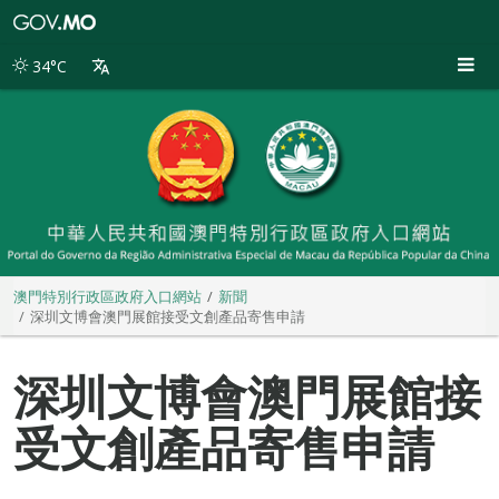
澳
門
特
34°C
別
行
政
區
政
府
入
口
網
站
澳門特別行政區政府入口網站
新聞
深圳文博會澳門展館接受文創產品寄售申請
深圳文博會澳門展館接
受文創產品寄售申請