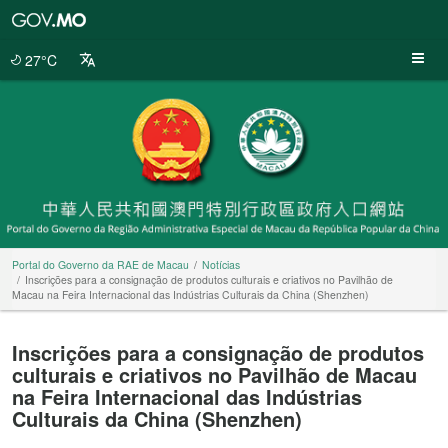
Portal
do
Governo
27°C
da
RAE
de
Macau
Portal do Governo da RAE de Macau
Notícias
Inscrições para a consignação de produtos culturais e criativos no Pavilhão de
Macau na Feira Internacional das Indústrias Culturais da China (Shenzhen)
Inscrições para a consignação de produtos
culturais e criativos no Pavilhão de Macau
na Feira Internacional das Indústrias
Culturais da China (Shenzhen)