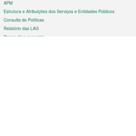
APM
Estrutura e Atribuições dos Serviços e Entidades Públicos
Consulta de Políticas
Relatório das LAG
Promoções especiais
Sobre a RAEM
Tempo
Transporte
Feriados
Cultura e lazer
Informação de Macau
Ficheiro sobre Macau
Estatísticas
Anúncios