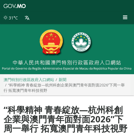
澳
門
特
31°C
別
行
政
區
政
府
入
口
網
站
澳門特別行政區政府入口網站
新聞
“科學精神 青春綻放—杭州科創企業與澳門青年面對面2026”下周一舉
行 拓寬澳門青年科技視野
“科學精神 青春綻放—杭州科創
企業與澳門青年面對面2026”下
周一舉行 拓寬澳門青年科技視野