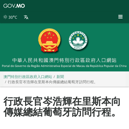
澳
門
特
30°C
別
行
政
區
政
府
入
口
網
站
澳門特別行政區政府入口網站
新聞
行政長官岑浩輝在里斯本向傳媒總結葡萄牙訪問行程。
行政長官岑浩輝在里斯本向
傳媒總結葡萄牙訪問行程。