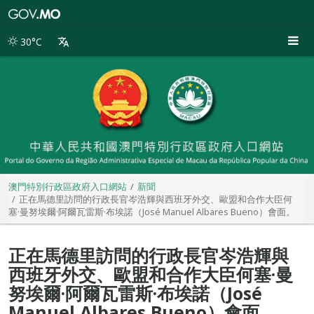
澳
門
特
30°C
別
行
政
區
政
府
入
口
網
站
澳門特別行政區政府入口網站
新聞
正在馬德里訪問的行政長官岑浩輝與西班牙外交、歐盟和合作大臣何
塞·曼努埃爾·阿爾瓦雷斯·布埃諾（José Manuel Albares Bueno）會面。
正在馬德里訪問的行政長官岑浩輝與
西班牙外交、歐盟和合作大臣何塞·曼
努埃爾·阿爾瓦雷斯·布埃諾（José
Manuel Albares Bueno）會面。