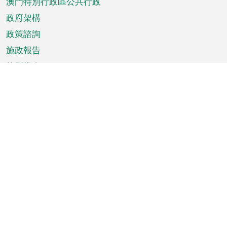
澳門特別行政區公共行政
政府架構
政策諮詢
施政報告
特別推介
澳門資訊
天氣
交通
公眾假期
文娛康體
城市資訊
澳門便覽
統計數字