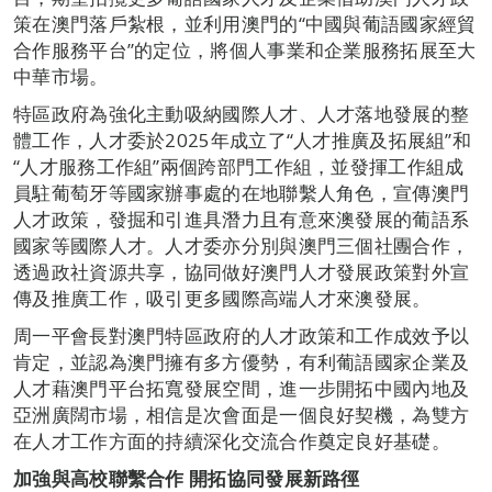
策在澳門落戶紮根，並利用澳門的“中國與葡語國家經貿
合作服務平台”的定位，將個人事業和企業服務拓展至大
中華市場。
特區政府為強化主動吸納國際人才、人才落地發展的整
體工作，人才委於2025年成立了“人才推廣及拓展組”和
“人才服務工作組”兩個跨部門工作組，並發揮工作組成
員駐葡萄牙等國家辦事處的在地聯繫人角色，宣傳澳門
人才政策，發掘和引進具潛力且有意來澳發展的葡語系
國家等國際人才。人才委亦分別與澳門三個社團合作，
透過政社資源共享，協同做好澳門人才發展政策對外宣
傳及推廣工作，吸引更多國際高端人才來澳發展。
周一平會長對澳門特區政府的人才政策和工作成效予以
肯定，並認為澳門擁有多方優勢，有利葡語國家企業及
人才藉澳門平台拓寬發展空間，進一步開拓中國內地及
亞洲廣闊市場，相信是次會面是一個良好契機，為雙方
在人才工作方面的持續深化交流合作奠定良好基礎。
加強與高校聯繫合作 開拓協同發展新路徑