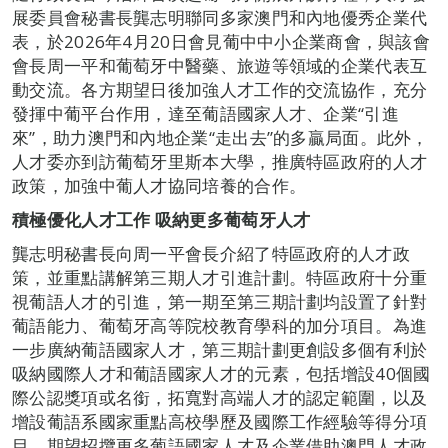
展委員會秘書長龔志明聯同多家澳門和內地優秀企業代
表，於2026年4月20日會見葡中中小企業商會，與該會
會長周一平和葡萄牙中醫藥、旅遊等領域的企業代表互
動交流。各方期望日後加強人才工作的交流協作，充分
發揮中葡平台作用，達至葡語國家人才、企業“引進
來”，助力澳門和內地企業“走出去”的多贏局面。此外，
人才委亦到訪葡萄牙里斯本大學，推廣特區政府的人才
政策，加強中葡人才協同培養的合作。
積極優化人才工作 吸納更多葡
萄牙
人才
龔志明秘書長向周一平會長介紹了特區政府的人才政
策，並重點講解第三期人才引進計劃。特區政府十分重
視葡語人才的引進，第一期至第三期計劃均設置了針對
葡語能力、葡萄牙高等院校教育學科的加分項目。為進
一步廣納葡語國家人才，第三期計劃更創設多個有利於
吸納國際人才和葡語國家人才的元素，包括增設40個國
際公認獎項或名銜，拓寬對高端人才的認定範圍，以及
增設葡語系國家重點高校學歷及國際工作經驗等得分項
目，期望招攬更多葡語國家人才及企業借助澳門人才政