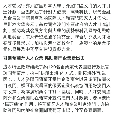
人才委此行亦到訪里斯本大學，介紹特區政府的人才引
進計劃，重點闡述了針對大健康、高新科技、現代金融
及會展業等新興產業的國際人才和葡語國家人才需求。
里斯本大學表示，高度關注澳門特區政府的人才引進計
劃，並認為其發展方向與大學的優勢學科及國際化戰略
高度契合，未來希望通過學術交流、聯合研究及人才培
養等多種形式，加強與澳門高校合作，為澳門的產業多
元化發展及中葡平台建設貢獻力量。
引進葡萄牙人才企業
協助
澳門企業走出去
這次特區政府組織了約120名企業家代表團隨行政長官
訪問葡萄牙，採用“拼船出海”的方式，開拓海外市場。
因此，人才委聯同葡萄牙當地企業商會以及多家隨團來
自澳門、橫琴和大灣區的優秀企業代表協同用好澳門人
才政策，為本澳招商引才打下基礎。同時，人才委期望
商會和企業協助在葡萄牙宣傳澳門人才政策，發揮澳門
“橋頭堡”的作用，將葡萄牙人才和企業引進澳門，亦協
助澳門和內地企業開闢葡萄牙市場，達至多贏局面。