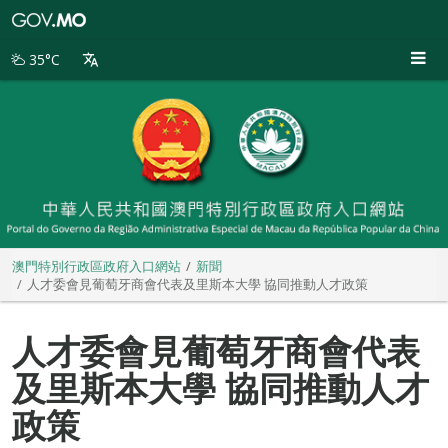
澳
門
特
35°C
別
行
政
區
政
府
入
口
網
站
澳門特別行政區政府入口網站
新聞
人才委會見葡萄牙商會代表及里斯本大學 協同推動人才政策
人才委會見葡萄牙商會代表
及里斯本大學 協同推動人才
政策