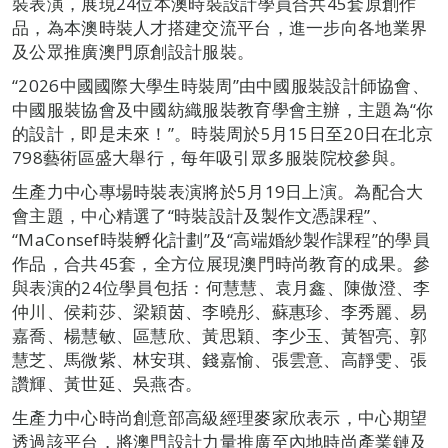
裝表演，展現24位本澳時裝設計學員合共45套原創作
品，為本澳時裝人才搭建交流平台，進一步向各地業界
及公眾推廣澳門原創設計服裝。
“2026中國國際大學生時裝周”由中國服裝設計師協會、
中國服裝協會及中國紡織服裝教育學會主辦，主題為“你
的設計，即是未來！”。時裝周於5月15日至20日在北京
798藝術區盛大舉行，每年吸引眾多服裝院校參與。
生產力中心專場時裝表演將於5月19日上演。為配合大
會主題，中心精選了“時裝設計及製作文憑課程”、
“MaConsef時裝孵化計劃”及“高端婚紗製作課程”的學員
作品，合共45套，全方位展現澳門時尚教育的成果。參
與表演的24位學員包括：何慧慧、袁月鑫、陳傲澄、李
仲川、侯莉莎、梁穎茵、李曉彤、蘇惠珍、李秀麗、易
嘉喬、楊慧敏、區慧欣、黃思穎、李少玉、黃智亮、郭
慧芝、馬微紫、林安琪、錢嘉愉、張雲意、高靜雯、張
讚輝、黃世延、吳燕杏。
生產力中心時尚創意部高級經理麥家欣表示，中心期望
透過該平台，將澳門設計力量推廣至內地時尚產業鏈及