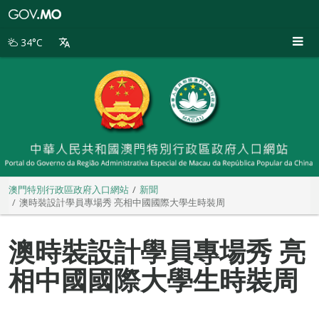
澳
門
特
34°C
別
行
政
區
政
府
入
口
網
站
澳門特別行政區政府入口網站
新聞
澳時裝設計學員專場秀 亮相中國國際大學生時裝周
澳時裝設計學員專場秀 亮
相中國國際大學生時裝周