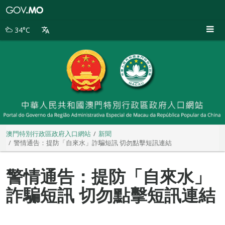
澳
門
特
34°C
別
行
政
區
政
府
入
口
網
站
澳門特別行政區政府入口網站
新聞
警情通告：提防「自來水」詐騙短訊 切勿點擊短訊連結
警情通告：提防「自來水」
詐騙短訊 切勿點擊短訊連結