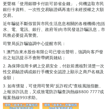
更聲稱「使用銀聯卡付款可節省金錢」，伺機盜取市民
銀行卡資料、一次性交易驗證碼再進行未經授權之大額
交易。
近年騙徒不斷假冒與市民生活息息相關的各種機構(包括
水、電、電訊、銀行、政府等)向市民發送詐騙訊息，市
民務必要提高警覺。
司警局反詐騙協調中心提醒市民：
1.澳門自來水股份有限公司已發出聲明，強調向客戶發
出之短訊提示不會附帶網頁鏈結；
2. 為保障信用卡網上交易安全，付款前應核對清楚一次
性交易驗證碼或銀行手機安全認證上顯示之商戶名稱及
金額；
3. 如有懷疑，可使用司警局“反詐程式”查核風險指數、
上報涉詐訊息，又或致電防詐騙查詢熱線8800 7777或
報案熱線993求助。