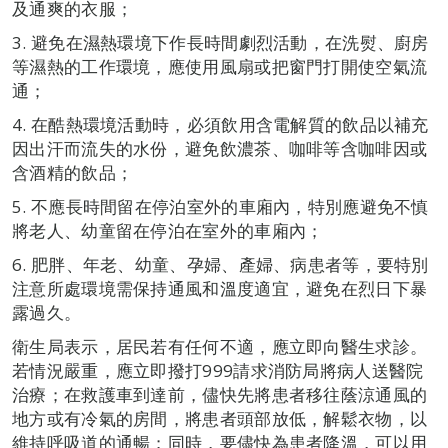
及通爽的衣服；
3. 避免在濕熱環境下作長時間劇烈活動，在洗熨、廚房
等濕熱的工作環境，應使用風扇或把窗門打開使空氣流
通；
4. 在酷熱環境活動時，必須飲用含電解質的飲品以補充
因出汗而流失的水份，避免飲濃茶、咖啡等含咖啡因或
含酒精的飲品；
5. 不應長時間留在停泊室外的車廂內，特別應避免不慎
將老人、幼童留在停泊在室外的車廂內；
6. 肥胖、年老、幼童、孕婦、產婦、病患者等，要特別
注意所處環境需保持通風和溫度適宜，避免在烈日下暴
露過久。
衛生局表示，居民若有任何不適，應立即向醫生求診。
若情況嚴重，應立即撥打999請求消防局將病人送醫院
治療；在救護車到達前，儘快先將患者移往蔭涼通風的
地方或有冷氣的房間，將患者頭部放低，解鬆衣物，以
維持呼吸道的通暢；同時，要儘快為患者降溫，可以用