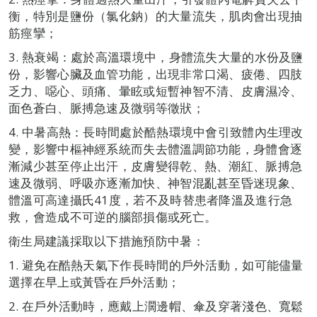
衡，特別是鹽份（氯化鈉）的大量流失，肌肉會出現抽
筋痙攣；
3. 熱衰竭：處於高溫環境中，身體流失大量的水份及鹽
份，影響心臟及血管功能，出現非常口渴、疲倦、四肢
乏力、噁心、頭痛、暈眩或短暫神智不清、皮膚濕冷、
面色蒼白、脈搏急速及微弱等徵狀；
4. 中暑高熱：長時間處於酷熱環境中會引致體內生理改
變，影響中樞神經系統而失去體溫調節功能，身體會逐
漸減少甚至停止出汗，皮膚變得乾、熱、潮紅、脈搏急
速及微弱、呼吸亦逐漸加快、神智混亂甚至昏迷現象、
體溫可高達攝氏41度，若不及時替患者降溫及進行急
救，會造成不可逆的腦部損傷或死亡。
衛生局建議採取以下措施預防中暑：
1. 避免在酷熱天氣下作長時間的戶外活動，如可能儘量
選擇在早上或黃昏在戶外活動；
2. 在戶外活動時，應戴上濶邊帽、傘及穿著淺色、寬鬆