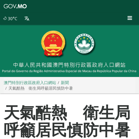
澳
門
特
30°C
別
行
政
區
政
府
入
口
網
站
澳門特別行政區政府入口網站
新聞
天氣酷熱 衛生局呼籲居民慎防中暑
天氣酷熱 衛生局
呼籲居民慎防中暑