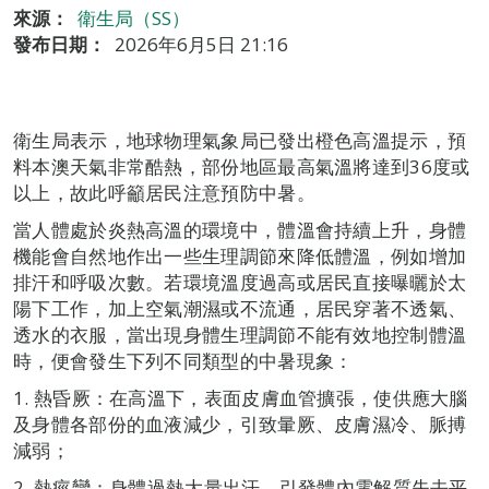
來源：
衛生局（SS）
發布日期：
2026年6月5日 21:16
衛生局表示，地球物理氣象局已發出橙色高溫提示，預
料本澳天氣非常酷熱，部份地區最高氣溫將達到36度或
以上，故此呼籲居民注意預防中暑。
當人體處於炎熱高溫的環境中，體溫會持續上升，身體
機能會自然地作出一些生理調節來降低體溫，例如增加
排汗和呼吸次數。若環境溫度過高或居民直接曝曬於太
陽下工作，加上空氣潮濕或不流通，居民穿著不透氣、
透水的衣服，當出現身體生理調節不能有效地控制體溫
時，便會發生下列不同類型的中暑現象：
1. 熱昏厥：在高溫下，表面皮膚血管擴張，使供應大腦
及身體各部份的血液減少，引致暈厥、皮膚濕冷、脈搏
減弱；
2. 熱痙攣：身體過熱大量出汗，引發體內電解質失去平