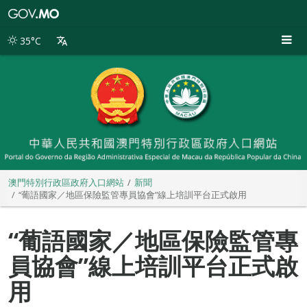
澳
門
特
35°C
別
行
政
區
政
府
入
口
網
站
澳門特別行政區政府入口網站
新聞
“葡語國家／地區保險監管專員協會”線上培訓平台正式啟用
“葡語國家／地區保險監管專
員協會”線上培訓平台正式啟
用