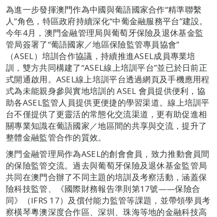
為進一步發揮澳門作為中國與葡語國家合作“精準聯繫
人”角色，特區政府持續深化“中葡金融服務平台”建設。
今年4月，澳門金融管理局與葡萄牙保險及退休基金監
管局簽署了“葡語國家／地區保險監管專員協會”
（ASEL）培訓合作協議，持續推進ASEL成員專業培
訓，雙方共同構建了“ASEL線上培訓平台”並已於日前正
式開通啟用。ASEL線上培訓平台透過網頁及手機應用程
式為未能親身參與實地培訓的 ASEL 會員提供便利，協
助各ASEL監管人員提供更便捷的學習渠道。線上培訓平
台不僅提供了更靈活的常態化交流渠道，更有助促進相
關專業知識在葡語國家／地區間的共享與交流，提升了
整體金融監管合作的質效。
澳門金融管理局作為ASEL的創會會員，致力推動會員間
的保險監管交流。過去與葡萄牙保險及退休基金監管局
共同在澳門合辦了不同主題的培訓及考察活動，涵蓋保
險科技監管、《國際財務報告準則第17號——保險合
同》（IFRS 17）及償付能力監管等課題，並帶領學員考
察橫琴粵澳深度合作區、深圳、珠海等地的金融科技高