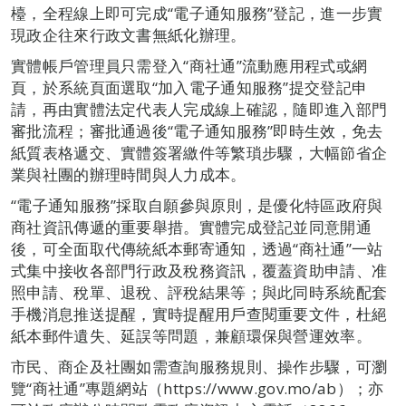
檯，全程線上即可完成“電子通知服務”登記，進一步實
現政企往來行政文書無紙化辦理。
實體帳戶管理員只需登入“商社通”流動應用程式或網
頁，於系統頁面選取“加入電子通知服務”提交登記申
請，再由實體法定代表人完成線上確認，隨即進入部門
審批流程；審批通過後“電子通知服務”即時生效，免去
紙質表格遞交、實體簽署繳件等繁瑣步驟，大幅節省企
業與社團的辦理時間與人力成本。
“電子通知服務”採取自願參與原則，是優化特區政府與
商社資訊傳遞的重要舉措。實體完成登記並同意開通
後，可全面取代傳統紙本郵寄通知，透過“商社通”一站
式集中接收各部門行政及稅務資訊，覆蓋資助申請、准
照申請、稅單、退稅、評稅結果等；與此同時系統配套
手機消息推送提醒，實時提醒用戶查閱重要文件，杜絕
紙本郵件遺失、延誤等問題，兼顧環保與營運效率。
市民、商企及社團如需查詢服務規則、操作步驟，可瀏
覽“商社通”專題網站（https://www.gov.mo/ab）；亦