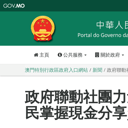
澳
門
特
別
行
政
區
政
府
入
口
網
站
主頁
公共服務
關於政府
澳門特別行政區政府入口網站
新聞
政府聯動
政府聯動社團力
民掌握現金分享