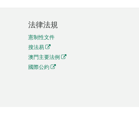
法律法規
憲制性文件
搜法易
澳門主要法例
國際公約