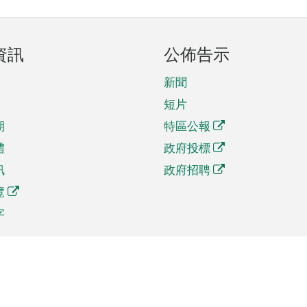
資訊
公佈告示
新聞
短片
期
特區公報
體
政府投標
訊
政府招聘
覽
字
及貿易
相關連結
資
手機應用程式目錄