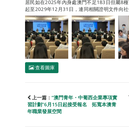
居民如在2025年內身處澳門不足183日但屬8
起至2029年12月31日，連同相關證明文件向
查看圖庫
上一篇：
“澳門青年・中葡西企業專項實
習計劃”6月15日起接受報名 拓寬本澳青
年職業發展空間