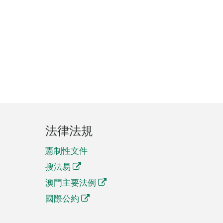
法律法規
憲制性文件
搜法易
澳門主要法例
國際公約