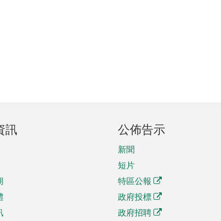
資訊
公佈告示
新聞
短片
期
特區公報
體
政府投標
訊
政府招聘