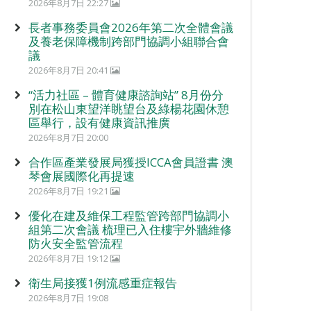
2026年8月7日 22:27
長者事務委員會2026年第二次全體會議
及養老保障機制跨部門協調小組聯合會
議
2026年8月7日 20:41
“活力社區 – 體育健康諮詢站” 8月份分
別在松山東望洋眺望台及綠楊花園休憩
區舉行，設有健康資訊推廣
2026年8月7日 20:00
合作區產業發展局獲授ICCA會員證書 澳
琴會展國際化再提速
2026年8月7日 19:21
優化在建及維保工程監管跨部門協調小
組第二次會議 梳理已入住樓宇外牆維修
防火安全監管流程
2026年8月7日 19:12
衛生局接獲1例流感重症報告
2026年8月7日 19:08