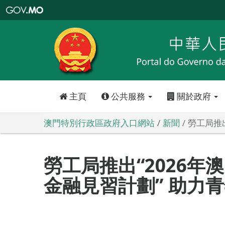
澳
門
特
別
行
政
區
政
府
入
口
網
站
主頁
公共服務
關於政府
澳門特別行政區政府入口網站
新聞
勞工局推
勞工局推出“2026年
金融見習計劃” 助力