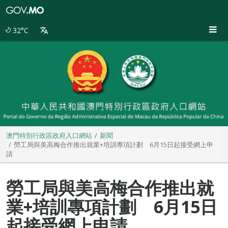
澳
門
特
32°C
別
行
政
區
政
府
入
口
網
站
澳門特別行政區政府入口網站
新聞
勞工局與美高梅合作推出就業+培訓專項計劃 6月15日起接受網上申
請
勞工局與美高梅合作推出就
業+培訓專項計劃 6月15日
起接受網上申請