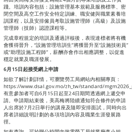
踐。培訓內容包括：設施管理基本規範及服務標準、密
閉空間及高空工作安全特定訓練、職安健與職業素養培
訓課程，以及安排僱員考取設施管理師（高級）及設施
管理師（技師）認證課程等。
完成章程規定的培訓及通過評核後，表現達標者將有機
會獲得晉升，“設施管理培訓生”將獲晉升至“設施技術員”
或“助理設施工程師”，薪酬亦會作出相應調整，以促進
穩定就業及職涯發展。
6
月15
日起接受網上申請
如欲了解計劃詳情，可瀏覽勞工局網站內相關專頁：
https://www.dsal.gov.mo/zh_tw/standard/mgm2026
有意參加者可自6月15日起至24日期間透過網上遞交申
請。申請期結束後，美高梅將陸續通知符合條件的申請
人出席於7月2日舉行的講座及隨即安排面試，同時向出
席者詳細說明計劃的各項培訓內容及職業生涯發展路
徑。
如有查詢，可於辦公時間內致電勞工局就業廳李小姐