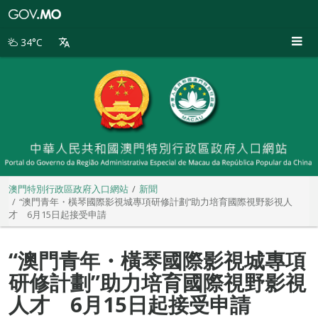
澳
門
特
34°C
別
行
政
區
政
府
入
口
網
站
澳門特別行政區政府入口網站
新聞
“澳門青年・橫琴國際影視城專項研修計劃”助力培育國際視野影視人
才 6月15日起接受申請
“澳門青年・橫琴國際影視城專項
研修計劃”助力培育國際視野影視
人才 6月15日起接受申請