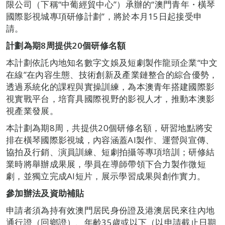
限公司（下稱“中葡經貿中心”）承辦的“澳門青年・橫琴
國際影視城專項研修計劃”，將於本月15日起接受申
請。
計劃為期8周提供20個研修名額
本計劃依託內地知名數字文娛及短劇製作龍頭企業“中文
在線”在內容生態、技術創新及產業鏈整合的綜合優勢，
透過系統化的課程與實操訓練，為本澳青年搭建國際影
視實戰平台，培育具國際視野的影視人才，推動本澳影
視產業發展。
本計劃為期8周，共提供20個研修名額，研習地點將安
排在橫琴國際影視城，內容涵蓋AI製作、運營與宣傳、
協拍及行銷、演員訓練、短劇拍攝等專項培訓；研修結
業時將舉辦成果展，學員在導師帶領下合力製作微短
劇，並獨立完成AI短片，展示學習成果與創作實力。
參加辦法及資助補貼
申請者須為持有效澳門居民身份證及港澳居民來往內地
通行證（回鄉證）、年齡35歲或以下（以申請截止日期