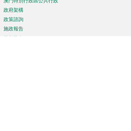
澳門特別行政區公共行政
政府架構
政策諮詢
施政報告
特別推介
澳門資訊
天氣
交通
公眾假期
文娛康體
城市資訊
澳門便覽
統計數字