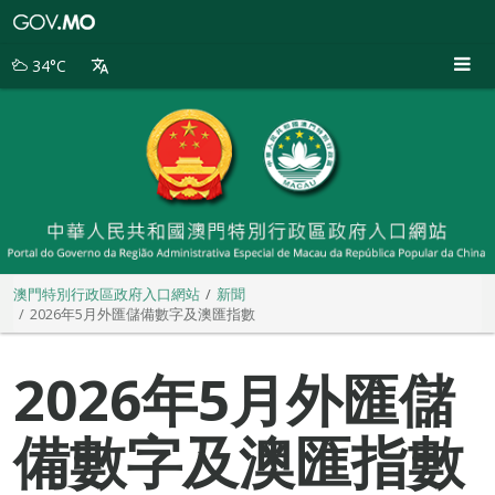
澳
門
特
34°C
別
行
政
區
政
府
入
口
網
站
澳門特別行政區政府入口網站
新聞
2026年5月外匯儲備數字及澳匯指數
2026年5月外匯儲
備數字及澳匯指數