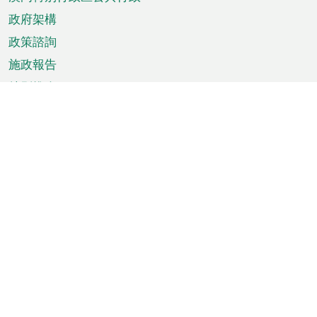
政府架構
政策諮詢
施政報告
特別推介
澳門資訊
天氣
交通
公眾假期
文娛康體
城市資訊
澳門便覽
統計數字