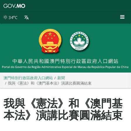
澳
門
特
34°C
別
行
政
區
政
府
入
口
網
站
澳門特別行政區政府入口網站
新聞
我與《憲法》和《澳門基本法》演講比賽圓滿結束
我與《憲法》和《澳門基
本法》演講比賽圓滿結束