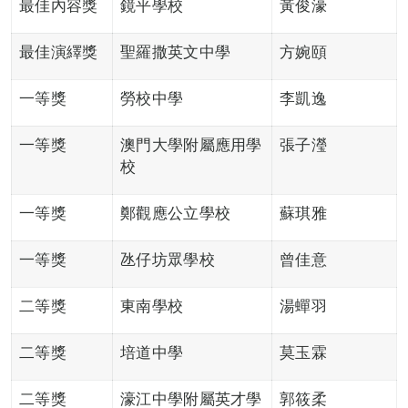
最佳內容獎
鏡平學校
黃俊濠
最佳演繹獎
聖羅撒英文中學
方婉頤
一等獎
勞校中學
李凱逸
一等獎
澳門大學附屬應用學
張子瀅
校
一等獎
鄭觀應公立學校
蘇琪雅
一等獎
氹仔坊眾學校
曾佳意
二等獎
東南學校
湯蟬羽
二等獎
培道中學
莫玉霖
二等獎
濠江中學附屬英才學
郭筱柔