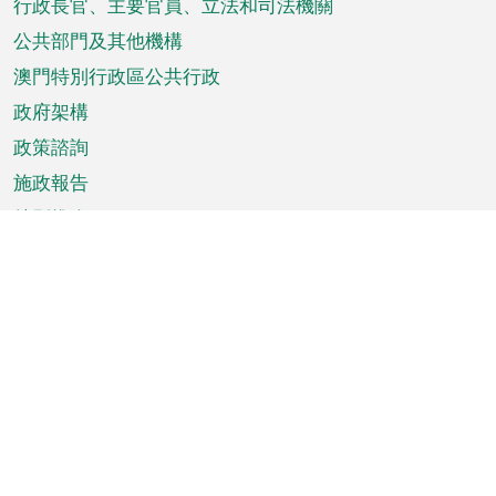
菜
行政長官、主要官員、立法和司法機關
單
公共部門及其他機構
澳門特別行政區公共行政
政府架構
政策諮詢
施政報告
特別推介
澳門資訊
天氣
交通
公眾假期
文娛康體
城市資訊