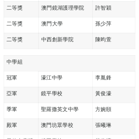
二等獎
澳門鏡湖護理學院
許智穎
二等獎
澳門大學
孫少萍
二等獎
中西創新學院
陳昀萱
中學組
冠軍
濠江中學
李胤鋒
亞軍
鏡平學校
黃俊濠
季軍
聖羅撒英文中學
方婉頤
殿軍
澳門坊眾學校
張曦琳