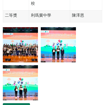
校
二等獎
利瑪竇中學
陳澤恩