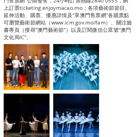
門售票網”公開發售，24小時訂票熱線2840 0555，網
上訂票ticketing.enjoymacao.mo；各項藝術節節目、
延伸活動、購票、優惠詳情及“享澳門售票網”各購票點
可瀏覽藝術節網站（www.icm.gov.mo/fam）、關注臉
書專頁（搜尋“澳門藝術節”）以及訂閱微信公眾號“澳門
文化局IC”。