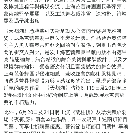
及排練過程等與傳媒交流，上海芭蕾舞團團長季萍萍，
藝術總監辛麗麗，以及主演舞者戚冰雪、涂瀚彬、許靖
昆及馮子純出席。
《天鵝湖》憑藉柴可夫斯基動人心弦的音樂與優雅舞
姿，成為芭蕾舞劇中歷久不衰的經典。作品透過奧傑塔
公主與黑天鵝奧吉莉亞之間的對立關係，刻畫出角色之
間的衝突與對比。是次上海芭蕾舞團呈獻的版本由德里
克‧迪恩編舞，結合精緻的舞台美術與服裝設計，以及大
規模群舞編排，營造層次分明且富震撼力的舞台效果。
上海芭蕾舞團以優雅細膩、兼收並蓄的藝術風格見稱，
將透過兼具視覺張力與情感深度的演出，呈現這部家喻
戶曉的經典作品。《天鵝湖》將於6月19日及20日晚上
8時在澳門文化中心綜合劇院上演，為觀眾展示芭蕾經
典的不朽魅力。
此外，6月20日及21日將上演《蘭桂樓》及環境舞蹈劇
場《夜‧觀應》兩套本地作品，凡一次購買上述兩項節目
門票，可享七折購票優惠。藝術節各項節目門票於“享澳