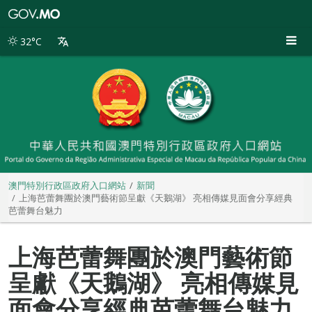
澳
門
特
32°C
別
行
政
區
政
府
入
口
網
站
澳門特別行政區政府入口網站
新聞
上海芭蕾舞團於澳門藝術節呈獻《天鵝湖》 亮相傳媒見面會分享經典
芭蕾舞台魅力
上海芭蕾舞團於澳門藝術節
呈獻《天鵝湖》 亮相傳媒見
面會分享經典芭蕾舞台魅力