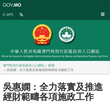
澳
門
特
29°C
別
行
政
區
政
府
入
口
網
站
澳門特別行政區政府入口網站
新聞
吳惠嫻：全力落實及推進經財範疇各項施政工作
吳惠嫻：全力落實及推進
經財範疇各項施政工作