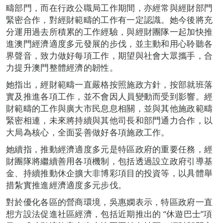
疇部門，而在行政公職局工作期間，亦經常與經財部門
緊密合作，對經財範疇的工作有一定認識。她今後將充
分運用過去所積累的工作經驗，與經財團隊一起加快推
進澳門經濟適度多元發展的步伐，並主動和用心聆聽各
界聲音，致力做好每項工作，期望與社會大眾攜手，合
力提升澳門整體經濟的韌性。
她指出，經財範疇一直嚴格按照施政方針，按部就班落
實及推進各項工作，並不會因人員變動而受到影響。經
財範疇的工作與廣大市民息息相關，並與其他施政範疇
緊密相連，未來將持續與其他司長和部門通力合作，以
大局為核心，全面妥善做好各項施政工作。
她續指，推動經濟適度多元是特區政府的重要任務，經
財團隊將繼續善用各項機制，包括透過設立政府引導基
金、持續推動休企擴大非博彩項目的投資等，以具體舉
措紮實推進經濟適度多元步伐。
對於優化各區的營商環境，吳惠嫻表示，特區政府一直
想方設法促進社區經濟，包括近期推出的 “休遊巴士”項