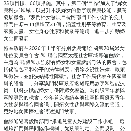
25項目標、66項措施。其中，第二個“目標”加入了“婦女
與科技”領域，以提升本澳婦女的數字素養與技能，擴闊
發展機會。“澳門婦女發展目標跨部門工作小組”的公共
部門由原來11個增至21個，涵蓋性別平等教育、生育及
家庭支援、女性身心健康和就業等範疇，進一步推動婦
女全面發展。
特區政府在2026年上半年分別參與“聯合國第70屆婦女
地位委員會年會”和“聯合國亞太經社會區域籌備會議”，
主題為“確保和加強所有婦女和女童訴諸司法的機會，包
括促進包容和公平的法律制度，消除歧視性法律、政策
和做法，並解決結構性障礙”。社會工作局代表在國家舉
辦的邊會上，分享澳門特區政府透過應用數字和智能技
術，以科技賦能婦女，保障婦女權益。為創設青年參與
國際事務的機會，今年首次邀請本澳社團推薦優秀青年
女性參與聯合國會議，開拓女性參與國際交流的管道，
更好地向國際社會講述澳門故事。
會議通過籌設跨部門 “推進兒童友好建設工作小組”，透
過跨部門與民間協作機制，從政策制定、空間規劃、公