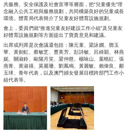
共服務、安全保護及社會宣導等層面，把“兒童優先”理
念融入公共工程與服務規劃，共同構築良好的兒童成長
環境。體育局代表簡介了兒童友好體育設施規劃。
會上，委員們就“推進兒童友好建設工作小組”及兒童友
好體育設施規劃等方面提出了寶貴意見和建議。
出席或列席是次會議還包括：陳元童、梁詠嫻、鄧玉
華、黃劍虹、蔡敏芝、曹美芳、彭詩敏、呂綺穎、林燕
妮、關淑鈴、歐陽月笑、梁仲慈、楊咏山、葉曉紅、張
燕青、黃淑禧、莫麗珊、劉鳳鳴、黃麗敏、賴偉良、鄺
玉球、青年代表，以及澳門婦女發展目標跨部門工作小
組代表等。