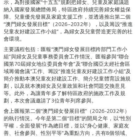
示，為對接國家“十五五”規劃把婦女、兒童及家庭議題
納入國家發展總體佈局，特區政府持續完善婦女權益保
障、兒童優先發展及家庭支援工作，並透過推出第二個
“澳門婦女發展目標”（2026–2032年），以及籌設“推進
兒童友好建設工作小組”，為婦女及兒童營造更完善的社
會環境。
主要議程包括：匯報“澳門婦女發展目標跨部門工作小
組”與婦女及兒童事務委員會工作情況、匯報參與“聯合
國第70屆婦女地位委員會年會”及“聯合國亞太經社會區
域籌備會議”工作、籌設“推進兒童友好建設工作小組”及
簡介推動本澳兒童友好建設工作、簡介兒童體育設施規
劃，以及就本澳婦女及兒童政策和社會問題交換意見
等。此外，為讓青年多了解特區政府的施政工作及規
劃，本次會議邀請了3位青年列席參與。
會上匯報第二個“澳門婦女發展目標”（2026-2032年）
的執行情況。今年是第二個“目標”的開局之年，以“性別
平權．全面發展”作為總目標，並以“身心健康、家庭友
善、社會參與、性別平等”為重點方向，共有8個領域、