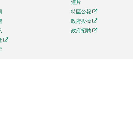
短片
期
特區公報
體
政府投標
訊
政府招聘
覽
字
及貿易
相關連結
資
手機應用程式目錄
貿會展
社交媒體目錄
商機和服務
專題網站目錄
訊
RSS訂閱目錄
權
表格下載