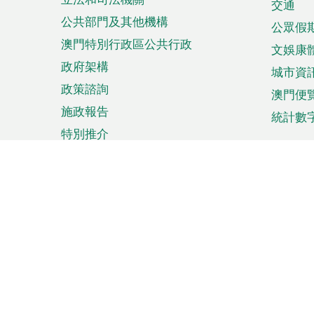
單
交通
公共部門及其他機構
公眾假
澳門特別行政區公共行政
文娛康
政府架構
城市資
政策諮詢
澳門便
施政報告
統計數
特別推介
來澳旅遊
商務
計劃行程
貿易投
觀光
澳門經
娛樂消閒
中小企
購物
市場資
節日盛事
知識產