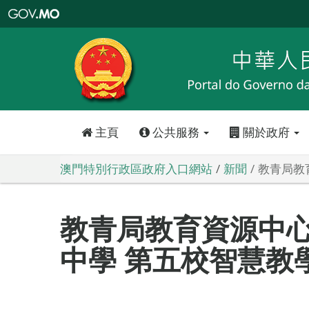
澳
門
特
別
行
政
區
政
府
入
口
網
站
主頁
公共服務
關於政府
澳門特別行政區政府入口網站
新聞
教青局教
教青局教育資源中
中學 第五校智慧教