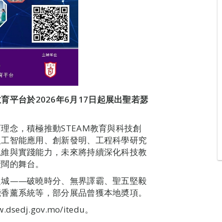
教育平台於
2026
年
6
月
17
日
起展出聖若瑟
理念，積極推動STEAM教育與科技創
人工智能應用、創新發明、工程科學研究
思維與實踐能力，未來將持續深化科技教
廣闊的舞台。
之城——破曉時分、無界譯霸、聖五堅毅
能香薰系統等，部分展品曾獲本地奬項。
j.gov.mo/itedu。