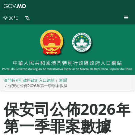
澳
門
特
30°C
別
行
政
區
政
府
入
口
網
站
澳門特別行政區政府入口網站
新聞
保安司公佈2026年第一季罪案數據
保安司公佈2026年
第一季罪案數據