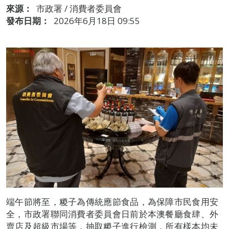
來源：
市政署 / 消費者委員會
發布日期：
2026年6月18日 09:55
端午節將至，糉子為傳統應節食品，為保障市民食用安
全，市政署聯同消費者委員會日前於本澳餐廳食肆、外
賣店及超級市場等，抽取糉子進行檢測，所有樣本均未