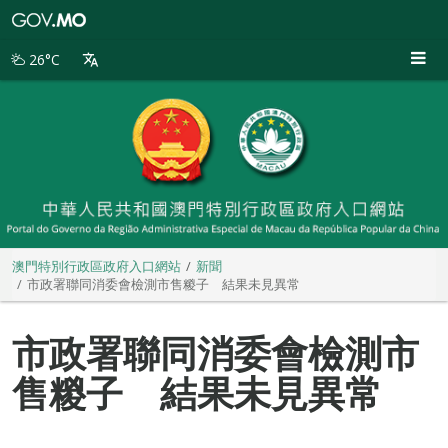
澳
門
特
26°C
別
行
政
區
政
府
入
口
網
站
澳門特別行政區政府入口網站
新聞
市政署聯同消委會檢測市售糉子 結果未見異常
市政署聯同消委會檢測市
售糉子 結果未見異常