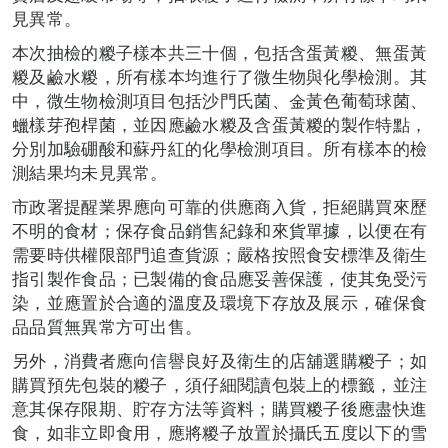
見異常。
本次抽檢的糉子樣本共三十個，包括含蛋黃糉、無蛋黃
糉及鹼水糉，所有樣本均進行了微生物與化學檢測。其
中，微生物檢測項目包括沙門氏菌、金黃色葡萄球菌、
蠟樣芽孢桿菌，並因應鹼水糉及含蛋黃糉的製作特點，
分別加驗硼酸和蘇丹紅的化學檢測項目。所有樣本的檢
測結果均未見異常。
市政署提醒業界應向可靠的供應商入貨，拒絕購買來歷
不明的食材；保存食品銷售紀錄和來貨單據，以便在有
需要時供權限部門追查貨源；嚴格按照食安標準及衛生
指引製作食品；已製備的食品應妥善保護，使其免受污
染，並應置於合適的溫度及環境下存放及展示，確保食
品品質無異常方可出售。
另外，消費者應向信譽良好及衛生的店舖選購糉子；如
購買預先包裝的糉子，須仔細閱讀包裝上的標籤，並注
意其保存限期、貯存方法等資料；購買糉子後應盡快進
食，如非立即食用，應將糉子放置於攝氏五度以下的雪