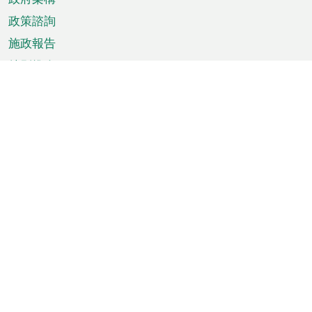
政策諮詢
施政報告
特別推介
澳門資訊
天氣
交通
公眾假期
文娛康體
城市資訊
澳門便覽
統計數字
公佈告示