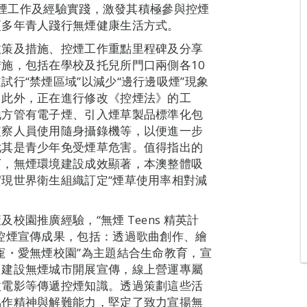
解控煙工作及經驗實踐，激發其積極參與控煙
更多年青人踐行無煙健康生活方式。
政策及措施、控煙工作重點里程碑及分享
施，包括在學校及托兒所門口兩側各10
行“禁煙區域”以減少“邊行邊吸煙”現象
；此外，正在進行修改《控煙法》的工
地方管有電子煙、引入煙草製品標準化包
監察人員使用隨身攝錄機等，以便進一步
尤其是青少年免受煙草危害。值得指出的
下，無煙環境建設成效顯著，本澳整體吸
現世界衛生組織訂定“煙草使用率相對減
園推廣經驗，“無煙 Teens 精英計
控煙宣傳成果，包括：透過歌曲創作、繪
寵・愛無煙校園”為主題結合生命教育，宣
、建設無煙城市開展宣傳，線上營運專屬
微電影等傳遞控煙知識。透過策劃這些活
協作精神與解難能力，堅定了致力宣揚無