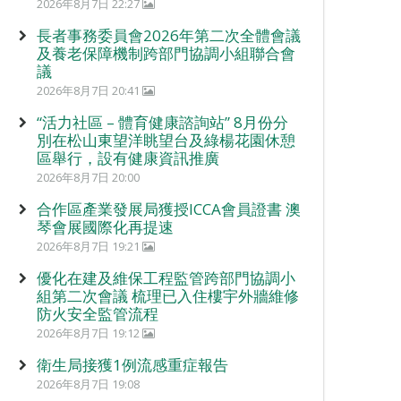
2026年8月7日 22:27
長者事務委員會2026年第二次全體會議
及養老保障機制跨部門協調小組聯合會
議
2026年8月7日 20:41
“活力社區 – 體育健康諮詢站” 8月份分
別在松山東望洋眺望台及綠楊花園休憩
區舉行，設有健康資訊推廣
2026年8月7日 20:00
合作區產業發展局獲授ICCA會員證書 澳
琴會展國際化再提速
2026年8月7日 19:21
優化在建及維保工程監管跨部門協調小
組第二次會議 梳理已入住樓宇外牆維修
防火安全監管流程
2026年8月7日 19:12
衛生局接獲1例流感重症報告
2026年8月7日 19:08