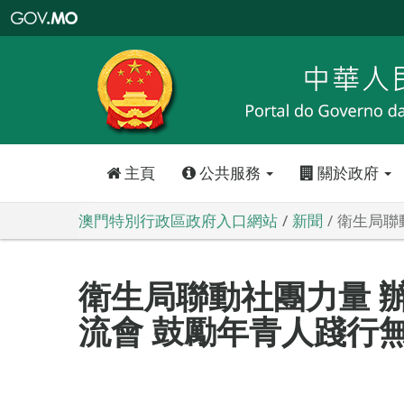
澳
門
特
別
行
政
區
政
府
入
口
網
站
主頁
公共服務
關於政府
澳門特別行政區政府入口網站
新聞
衛生局聯
衛生局聯動社團力量 
流會 鼓勵年青人踐行