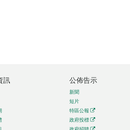
資訊
公佈告示
新聞
短片
期
特區公報
體
政府投標
訊
政府招聘