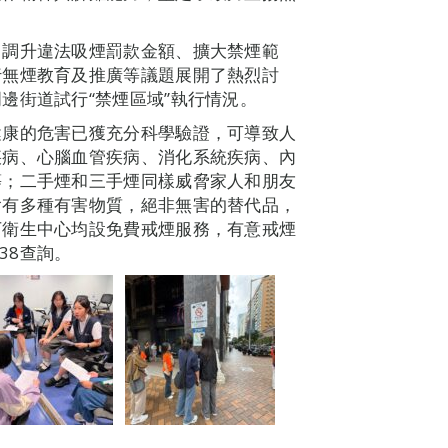
、調升違法吸煙罰款金額、擴大禁煙範
行無煙教育及推廣等議題展開了熱烈討
邊街道試行“禁煙區域”執行情況。
健康的危害已獲充分科學驗證，可導致人
疾病、心腦血管疾病、消化系統疾病、內
等；二手煙和三手煙同樣威脅家人和朋友
含有多種有害物質，絕非無害的替代品，
下衛生中心均設免費戒煙服務，有意戒煙
38查詢。