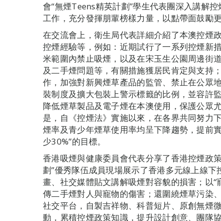
會“無煙Teens精英計劃”學生代表團深入講
工作，充分發揮朋輩榜樣力量，以點帶面鼓勵
在交流會上，衛生局代表詳細介紹了本澳控煙
控煙經驗等，例如：近期試行了一系列控煙新措
米範圍內禁止吸煙，以及在宋玉生公園周邊街道試
及二手煙問題等，有關措施獲居民肯定與支持
作，加強對新興煙草產品的監管、禁止在公眾
裝制度及擴大包裝上警示標籤的比例，並容許
降低煙草製品及電子煙在本澳使用，保護公眾
是，自《控煙法》實施以來，在各界共同努力
煙率及青少年煙草使用率均呈下降趨勢，提前實
少30%”的目標。
香港吸煙與健康委員會代表分享了香港控煙政策及校
劃”優秀隊伍成員現場展示了香港多元線上線下
畫、社交媒體貼文講解吸煙對容貌的損害；以“
傳二手煙對人與寵物的傷害；還圍繞煙草污染
社交平台，自製吉祥物、科普短片、原創無煙
動，累積控煙政策知識，提升設計創意、團隊